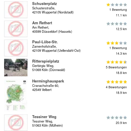
Schusterplatz
Schusterstraße,
1 Bewertung
42105 Wuppertal (Nordstadt)
11.1 km
Am Rethert
Am Rethert,
12.5 km
40599 Düsseldorf (Hassels)
Paul-Löbe-Str.
Zamenhofstraße,
1 Bewertung
42109 Wuppertal (Uellendahl-Ost)
14.3 km
Ritterspielplatz
Gerbirgis-Weg,
5 Bewertungen
51069 Köln (Dünnwald)
18.8 km
Herminghauspark
Cranachstraße 60,
4 Bewertungen
42549 Velbert
18.9 km
Tessiner Weg
Tessiner Weg,
20.9 km
51063 Köln (Mülheim)