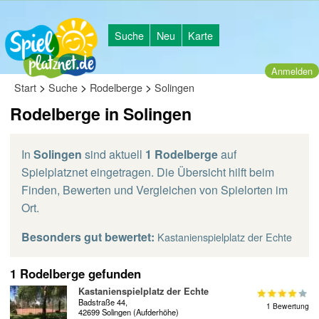
Suche
Neu
Karte
Anmelden
>
>
>
Start
Suche
Rodelberge
Solingen
Rodelberge in Solingen
In
Solingen
sind aktuell
1 Rodelberge
auf
Spielplatznet eingetragen. Die Übersicht hilft beim
Finden, Bewerten und Vergleichen von Spielorten im
Ort.
Besonders gut bewertet:
Kastanienspielplatz der Echte
1 Rodelberge gefunden
Kastanienspielplatz der Echte
Badstraße 44,
1 Bewertung
42699 Solingen (Aufderhöhe)