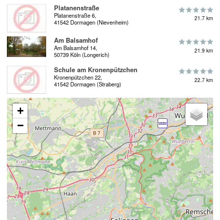
Platanenstraße
Platanenstraße 6,
21.7 km
41542 Dormagen (Nievenheim)
Am Balsamhof
Am Balsamhof 14,
21.9 km
50739 Köln (Longerich)
Schule am Kronenpützchen
Kronenpützchen 22,
22.7 km
41542 Dormagen (Straberg)
+
−