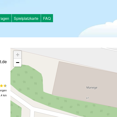
tragen
Spielplatzkarte
FAQ
+
t.de
−
ungen
.4 km