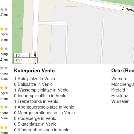
.7 km
ungen
.0 km
rtung
10 m
.3 km
50 ft
Kategorien Venlo
Orte (Rod
rtung
1 Spielplätze in Venlo
Viersen
.6 km
0 Ballplätze in Venlo
Mönchengl
1 Wasserspielplätze in Venlo
Krefeld
ungen
0 Indoorspielplätze in Venlo
Erkelenz
.4 km
1 Freizeitparks in Venlo
Würselen
1 Abenteuerspielplätze in Venlo
0 Mehrgenerationensp. in Venlo
rtung
0 Rodelberge in Venlo
.5 km
0 Skateplätze in Venlo
0 Kindergeburtstage in Venlo
rtung