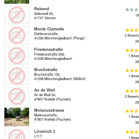
Robend
Seilerwall 33,
18
41747 Viersen
Monte Clamotte
Dahlenerstraße,
2 Bewert
41236 Mönchengladbach (Pongs)
26
Friedensstraße
Friedensstraße 206,
1 Bewe
41238 Mönchengladbach
28
Bruchstraße
Bruchstraße 132,
1 Bewe
41238 Mönchengladbach (Mülfort)
28
An de Welt
An de Welt 54,
2 Bewert
47807 Krefeld (Fischeln)
29
Molanusstrasse
Molanusstraße,
1 Bewe
47807 Krefeld (Fischeln)
30
Lövenich 2
L117,
1 Bewe