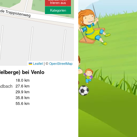
trieren aus
Kategorien
|
©
Leaflet
OpenStreetMap
elberge) bei Venlo
18.0 km
adbach
27.6 km
29.9 km
35.8 km
55.6 km