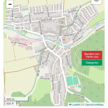
−
Standort zen-
trieren aus
Kategorien
300 m
500 ft
|
©
Leaflet
OpenStreetMap