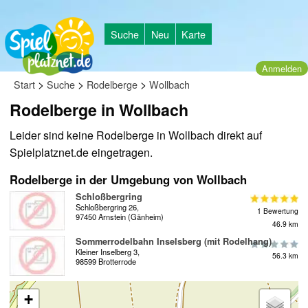
Suche
Neu
Karte
Anmelden
>
>
>
Start
Suche
Rodelberge
Wollbach
Rodelberge in Wollbach
Leider sind keine Rodelberge in Wollbach direkt auf
Spielplatznet.de eingetragen.
Rodelberge in der Umgebung von Wollbach
Schloßbergring
Schloßbergring 26,
1 Bewertung
97450 Arnstein (Gänheim)
46.9 km
Sommerrodelbahn Inselsberg (mit Rodelhang)
Kleiner Inselberg 3,
56.3 km
98599 Brotterrode
+