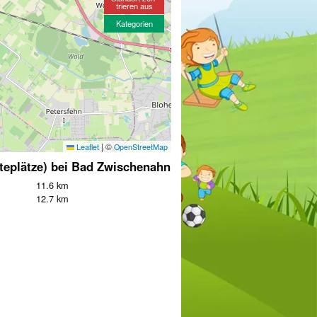
trieren aus
Kategorien
|
©
Leaflet
OpenStreetMap
teplätze) bei Bad Zwischenahn
11.6 km
12.7 km