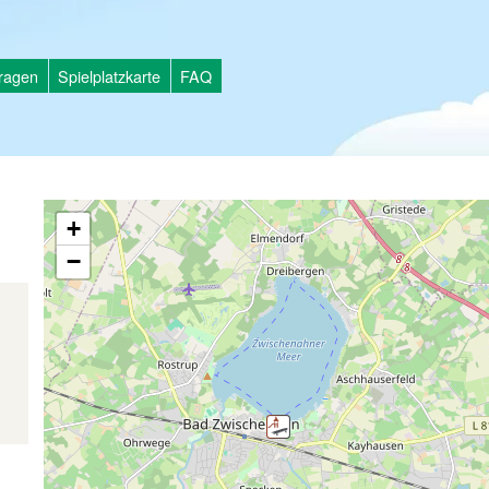
tragen
Spielplatzkarte
FAQ
+
−