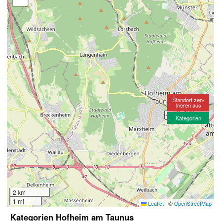
Standort zen-
trieren aus
Kategorien
2 km
1 mi
|
©
Leaflet
OpenStreetMap
Kategorien Hofheim am Taunus