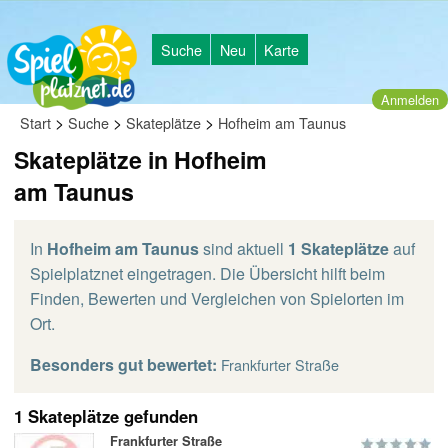
Suche
Neu
Karte
Anmelden
>
>
>
Start
Suche
Skateplätze
Hofheim am Taunus
Skateplätze in Hofheim
am Taunus
In
Hofheim am Taunus
sind aktuell
1 Skateplätze
auf
Spielplatznet eingetragen. Die Übersicht hilft beim
Finden, Bewerten und Vergleichen von Spielorten im
Ort.
Besonders gut bewertet:
Frankfurter Straße
1 Skateplätze gefunden
Frankfurter Straße