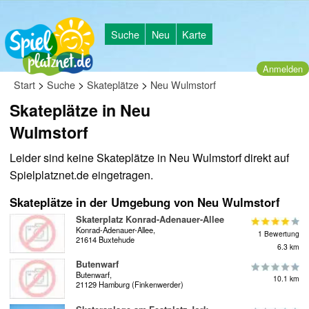
Suche
Neu
Karte
Anmelden
>
>
>
Start
Suche
Skateplätze
Neu Wulmstorf
Skateplätze in Neu
Wulmstorf
Leider sind keine Skateplätze in Neu Wulmstorf direkt auf
Spielplatznet.de eingetragen.
Skateplätze in der Umgebung von Neu Wulmstorf
Skaterplatz Konrad-Adenauer-Allee
Konrad-Adenauer-Allee,
1 Bewertung
21614 Buxtehude
6.3 km
Butenwarf
Butenwarf,
10.1 km
21129 Hamburg (Finkenwerder)