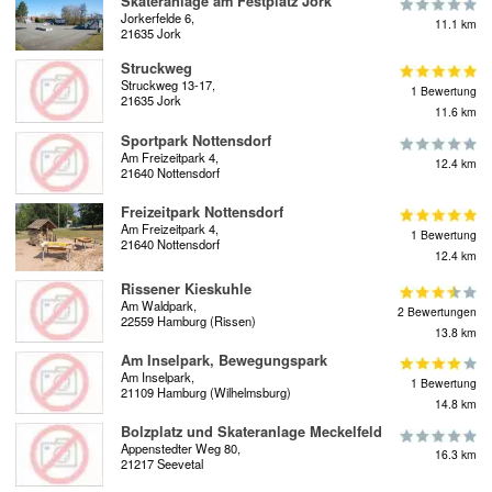
Skateranlage am Festplatz Jork
Jorkerfelde 6,
11.1 km
21635 Jork
Struckweg
Struckweg 13-17,
1 Bewertung
21635 Jork
11.6 km
Sportpark Nottensdorf
Am Freizeitpark 4,
12.4 km
21640 Nottensdorf
Freizeitpark Nottensdorf
Am Freizeitpark 4,
1 Bewertung
21640 Nottensdorf
12.4 km
Rissener Kieskuhle
Am Waldpark,
2 Bewertungen
22559 Hamburg (Rissen)
13.8 km
Am Inselpark, Bewegungspark
Am Inselpark,
1 Bewertung
21109 Hamburg (Wilhelmsburg)
14.8 km
Bolzplatz und Skateranlage Meckelfeld
Appenstedter Weg 80,
16.3 km
21217 Seevetal