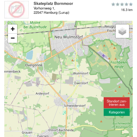
Skateplatz Bornmoor
Vorhornweg 1,
16.3 km
22547 Hamburg (Lurup)
+
−
Standort zen-
trieren aus
Kategorien