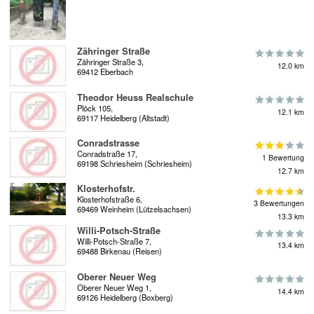
Zähringer Straße
Zähringer Straße 3,
12.0 km
69412 Eberbach
Theodor Heuss Realschule
Plöck 105,
12.1 km
69117 Heidelberg (Altstadt)
Conradstrasse
Conradstraße 17,
1 Bewertung
69198 Schriesheim (Schriesheim)
12.7 km
Klosterhofstr.
Klosterhofstraße 6,
3 Bewertungen
69469 Weinheim (Lützelsachsen)
13.3 km
Willi-Potsch-Straße
Willi-Potsch-Straße 7,
13.4 km
69488 Birkenau (Reisen)
Oberer Neuer Weg
Oberer Neuer Weg 1,
14.4 km
69126 Heidelberg (Boxberg)