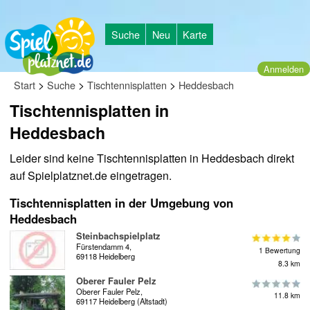
Suche
Neu
Karte
Anmelden
>
>
>
Start
Suche
Tischtennisplatten
Heddesbach
Tischtennisplatten in
Heddesbach
Leider sind keine Tischtennisplatten in Heddesbach direkt
auf Spielplatznet.de eingetragen.
Tischtennisplatten in der Umgebung von
Heddesbach
Steinbachspielplatz
Fürstendamm 4,
1 Bewertung
69118 Heidelberg
8.3 km
Oberer Fauler Pelz
Oberer Fauler Pelz,
11.8 km
69117 Heidelberg (Altstadt)