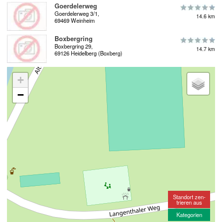
Goerdelerweg
Goerdelerweg 3/1,
14.6 km
69469 Weinheim
Boxbergring
Boxbergring 29,
14.7 km
69126 Heidelberg (Boxberg)
+
−
Standort zen-
trieren aus
Kategorien