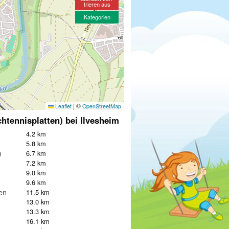
trieren aus
Kategorien
|
©
Leaflet
OpenStreetMap
chtennisplatten) bei Ilvesheim
4.2 km
5.8 km
m
6.7 km
7.2 km
9.0 km
9.6 km
en
11.5 km
13.0 km
13.3 km
16.1 km