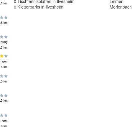
0 Tischtennisplatten in Ilvesheim
Leimen
.1 km
0 Kletterparks in Ilvesheim
Mörlenbach
.8 km
rtung
.3 km
ungen
.8 km
.5 km
.5 km
ungen
.6 km