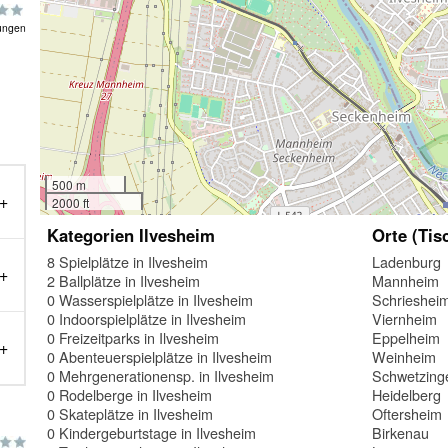
ungen
500 m
2000 ft
Kategorien Ilvesheim
Orte (Tis
8 Spielplätze in Ilvesheim
Ladenburg
2 Ballplätze in Ilvesheim
Mannheim
0 Wasserspielplätze in Ilvesheim
Schrieshei
0 Indoorspielplätze in Ilvesheim
Viernheim
0 Freizeitparks in Ilvesheim
Eppelheim
0 Abenteuerspielplätze in Ilvesheim
Weinheim
0 Mehrgenerationensp. in Ilvesheim
Schwetzing
0 Rodelberge in Ilvesheim
Heidelberg
0 Skateplätze in Ilvesheim
Oftersheim
0 Kindergeburtstage in Ilvesheim
Birkenau