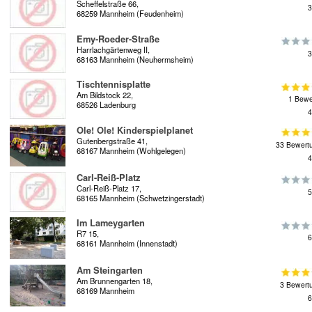
Scheffelstraße 66,
3
68259 Mannheim (Feudenheim)
Emy-Roeder-Straße
Harrlachgärtenweg II,
3
68163 Mannheim (Neuhermsheim)
Tischtennisplatte
Am Bildstock 22,
1 Bewe
68526 Ladenburg
4
Ole! Ole! Kinderspielplanet
Gutenbergstraße 41,
33 Bewert
68167 Mannheim (Wohlgelegen)
4
Carl-Reiß-Platz
Carl-Reiß-Platz 17,
5
68165 Mannheim (Schwetzingerstadt)
Im Lameygarten
R7 15,
6
68161 Mannheim (Innenstadt)
Am Steingarten
Am Brunnengarten 18,
3 Bewert
68169 Mannheim
6