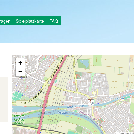
tragen
Spielplatzkarte
FAQ
+
−