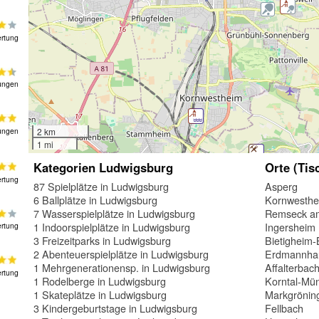
rtung
ungen
ungen
2 km
1 mi
Kategorien Ludwigsburg
Orte (Tis
rtung
87 Spielplätze in Ludwigsburg
Asperg
6 Ballplätze in Ludwigsburg
Kornwesthe
7 Wasserspielplätze in Ludwigsburg
Remseck a
1 Indoorspielplätze in Ludwigsburg
Ingersheim
rtung
3 Freizeitparks in Ludwigsburg
Bietigheim-
2 Abenteuerspielplätze in Ludwigsburg
Erdmannha
1 Mehrgenerationensp. in Ludwigsburg
Affalterbac
rtung
1 Rodelberge in Ludwigsburg
Korntal-Mü
1 Skateplätze in Ludwigsburg
Markgrönin
3 Kindergeburtstage in Ludwigsburg
Fellbach