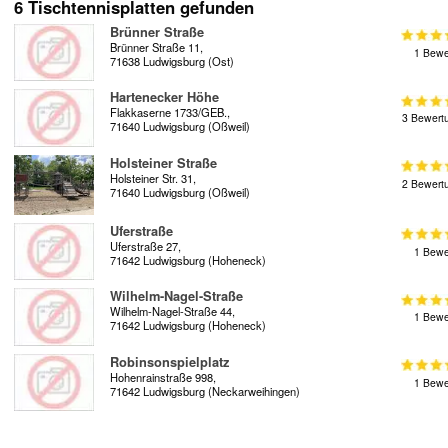
6 Tischtennisplatten gefunden
Brünner Straße
Brünner Straße 11,
1 Bewe
71638 Ludwigsburg (Ost)
Hartenecker Höhe
Flakkaserne 1733/GEB.,
3 Bewert
71640 Ludwigsburg (Oßweil)
Holsteiner Straße
Holsteiner Str. 31,
2 Bewert
71640 Ludwigsburg (Oßweil)
Uferstraße
Uferstraße 27,
1 Bewe
71642 Ludwigsburg (Hoheneck)
Wilhelm-Nagel-Straße
Wilhelm-Nagel-Straße 44,
1 Bewe
71642 Ludwigsburg (Hoheneck)
Robinsonspielplatz
Hohenrainstraße 998,
1 Bewe
71642 Ludwigsburg (Neckarweihingen)