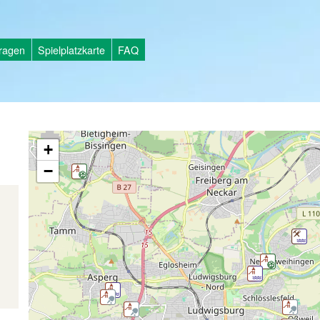
tragen
Spielplatzkarte
FAQ
+
−