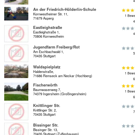
4
An der Friedrich-Hölderlin-Schule
Kornwestheimer Str. 11,
1 Bewe
71679 Asperg
4
Eastleighstraße
Eastleighstraße 1,
4
70806 Kornwestheim
Jugendfarm Freiberg/Rot
Am Eschbachwald 1,
5
70435 Stuttgart
Waldspielplatz
Haldenstraße,
1 Bewe
71686 Remseck am Neckar (Hochberg)
6
Fischerwörth
Baumwasenweg 7,
1 Bewe
74379 Ingersheim (Großingersheim)
6
Knittlinger Str.
Knittlinger Str. 2,
7
70435 Stuttgart
Bissinger Str.
Bissinger Str. 13,
7
70435 Stuttgart (Zuffenhausen)