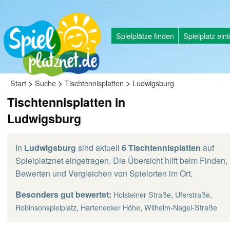
Spielplätze finden
Spielplatz ein
>
>
>
Start
Suche
Tischtennisplatten
Ludwigsburg
Tischtennisplatten in
Ludwigsburg
In
Ludwigsburg
sind aktuell
6 Tischtennisplatten
auf
Spielplatznet eingetragen. Die Übersicht hilft beim Finden,
Bewerten und Vergleichen von Spielorten im Ort.
Besonders gut bewertet:
,
,
Holsteiner Straße
Uferstraße
,
,
Robinsonspielplatz
Hartenecker Höhe
Wilhelm-Nagel-Straße