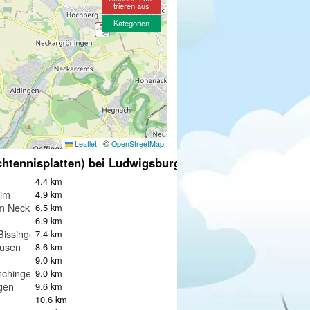
trieren aus
Kategorien
|
©
Leaflet
OpenStreetMap
chtennisplatten) bei Ludwigsburg
4.4 km
im
4.9 km
m Neckar
6.5 km
6.9 km
Bissingen
7.4 km
usen
8.6 km
h
9.0 km
nchingen
9.0 km
gen
9.6 km
10.6 km