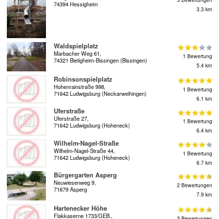
74394 Hessigheim
3.3 km
Waldspielplatz
Marbacher Weg 61,
1 Bewertung
74321 Bietigheim-Bissingen (Bissingen)
5.4 km
Robinsonspielplatz
Hohenrainstraße 998,
1 Bewertung
71642 Ludwigsburg (Neckarweihingen)
6.1 km
Uferstraße
Uferstraße 27,
1 Bewertung
71642 Ludwigsburg (Hoheneck)
6.4 km
Wilhelm-Nagel-Straße
Wilhelm-Nagel-Straße 44,
1 Bewertung
71642 Ludwigsburg (Hoheneck)
6.7 km
Bürgergarten Asperg
Neuwiesenweg 9,
2 Bewertungen
71679 Asperg
7.9 km
Hartenecker Höhe
Flakkaserne 1733/GEB.,
3 Bewertungen