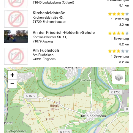
71640 Ludwigsburg (Oßweil)
8.1 km
Kirchenfeldstraße
Kirchenfeldstraße 43,
1 Bewertung
71729 Erdmannhausen
8.2 km
An der Friedrich-Hölderlin-Schule
Kornwestheimer Str. 11,
1 Bewertung
71679 Asperg
8.2 km
Am Fuchsloch
Am Fuchsloch,
1 Bewertung
74391 Erligheim
8.2 km
+
−