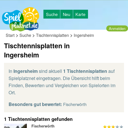
Suche
Neu
Karte
Anmelden
>
>
>
Start
Suche
Tischtennisplatten
Ingersheim
Tischtennisplatten in
Ingersheim
In
Ingersheim
sind aktuell
1 Tischtennisplatten
auf
Spielplatznet eingetragen. Die Übersicht hilft beim
Finden, Bewerten und Vergleichen von Spielorten im
Ort.
Besonders gut bewertet:
Fischerwörth
1 Tischtennisplatten gefunden
Fischerwörth