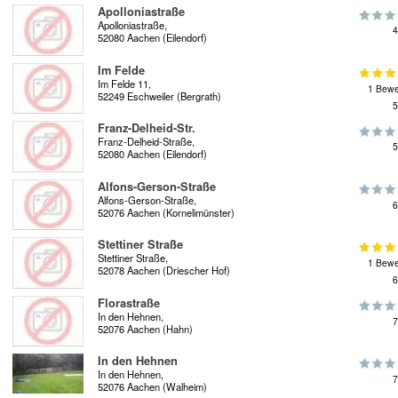
Apolloniastraße
Apolloniastraße,
4
52080 Aachen (Eilendorf)
Im Felde
Im Felde 11,
1 Bewe
52249 Eschweiler (Bergrath)
5
Franz-Delheid-Str.
Franz-Delheid-Straße,
5
52080 Aachen (Eilendorf)
Alfons-Gerson-Straße
Alfons-Gerson-Straße,
6
52076 Aachen (Kornelimünster)
Stettiner Straße
Stettiner Straße,
1 Bewe
52078 Aachen (Driescher Hof)
6
Florastraße
In den Hehnen,
7
52076 Aachen (Hahn)
In den Hehnen
In den Hehnen,
7
52076 Aachen (Walheim)