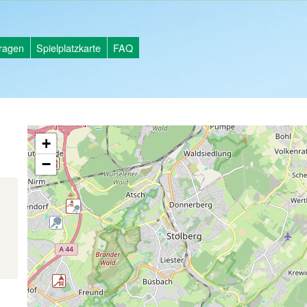
tragen
Spielplatzkarte
FAQ
+
−