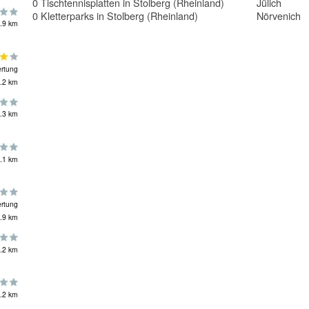
0 Tischtennisplatten in Stolberg (Rheinland)
Jülich
0 Kletterparks in Stolberg (Rheinland)
Nörvenich
.9 km
rtung
.2 km
.3 km
.1 km
rtung
.9 km
.2 km
.2 km