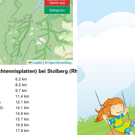
trieren aus
Kategorien
|
©
Leaflet
OpenStreetMap
chtennisplatten) bei Stolberg (Rheinland)
6.2 km
8.2 km
9.7 km
11.4 km
e
12.1 km
th
14.1 km
14.9 km
15.7 km
16.9 km
17.9 km