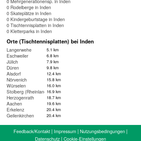
0 Mehrgenerationensp. in Inden
0 Rodelberge in Inden
0 Skateplätze in Inden
0 Kindergeburtstage in Inden
0 Tischtennisplatten in Inden
0 Kletterparks in Inden
Orte (Tischtennisplatten) bei Inden
Langerwehe
5.1 km
Eschweiler
6.8 km
Jülich
7.9 km
Düren
9.8 km
Alsdorf
12.4 km
Nörvenich
15.8 km
Würselen
16.0 km
Stolberg (Rheinland)
16.9 km
Herzogenrath
18.7 km
Aachen
19.6 km
Erkelenz
20.4 km
Geilenkirchen
20.4 km
|
|
|
Feedback/Kontakt
Impressum
Nutzungsbedingungen
|
Datenschutz
Cookie-Einstellungen