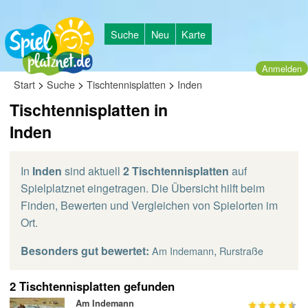
Suche
Neu
Karte
Anmelden
>
>
>
Start
Suche
Tischtennisplatten
Inden
Tischtennisplatten in
Inden
In
Inden
sind aktuell
2 Tischtennisplatten
auf
Spielplatznet eingetragen. Die Übersicht hilft beim
Finden, Bewerten und Vergleichen von Spielorten im
Ort.
Besonders gut bewertet:
,
Am Indemann
Rurstraße
2 Tischtennisplatten gefunden
Am Indemann