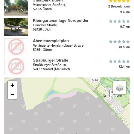
Valencienner Straße 4,
2 Bewertungen
52355 Düren
9.4 km
Kleingartenanlage Nordpolder
Linnicher Straße,
9.7 km
52428 Jülich
Abenteuerspielplatz
Verlängerte-Heinrich-Dauer-Straße,
10.5 km
52351 Düren
Straßburger Straße
Straßburger Straße 18,
12.4 km
52477 Alsdorf (Mariadorf)
+
−