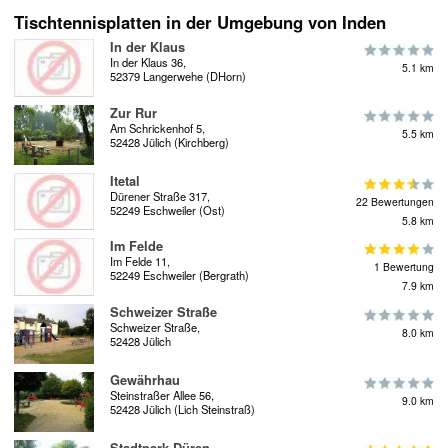
Tischtennisplatten in der Umgebung von Inden
In der Klaus
In der Klaus 36,
5.1 km
52379 Langerwehe (DHorn)
Zur Rur
Am Schrickenhof 5,
5.5 km
52428 Jülich (Kirchberg)
Itetal
Dürener Straße 317,
22 Bewertungen
52249 Eschweiler (Ost)
5.8 km
Im Felde
Im Felde 11,
1 Bewertung
52249 Eschweiler (Bergrath)
7.9 km
Schweizer Straße
Schweizer Straße,
8.0 km
52428 Jülich
Gewährhau
Steinstraßer Allee 56,
9.0 km
52428 Jülich (Lich Steinstraß)
Stadtpark Düren