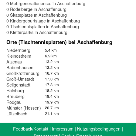
0 Mehrgenerationensp. in Aschaffenburg
0 Rodelberge in Aschaffenburg
0 Skateplätze in Aschaffenburg
0 Kindergeburtstage in Aschaffenburg
0 Tischtennisplatten in Aschaffenburg
0 Kletterparks in Aschaffenburg
Orte (Tischtennisplatten) bei Aschaffenburg
Niedernberg
5.4 km
Kleinostheim
6.9 km
Alzenau
13.2 km
Babenhausen
13.2 km
Großkrotzenburg
16.7 km
Groß-Umstadt
17.0 km
Seligenstadt
17.8 km
Hainburg
18.2 km
Breuberg
18.4 km
Rodgau
19.9 km
Münster (Hessen)
20.7 km
Lützelbach
21.1 km
|
|
|
Feedback/Kontakt
Impressum
Nutzungsbedingungen
|
Datenschutz
Cookie-Einstellungen