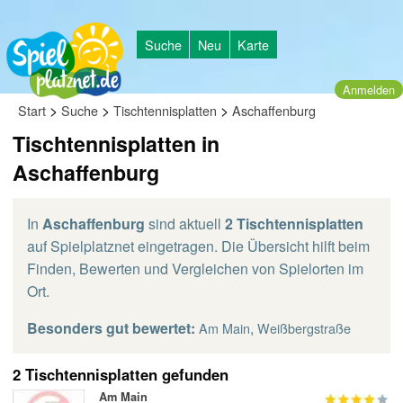
Suche
Neu
Karte
Anmelden
>
>
>
Start
Suche
Tischtennisplatten
Aschaffenburg
Tischtennisplatten in
Aschaffenburg
In
Aschaffenburg
sind aktuell
2 Tischtennisplatten
auf Spielplatznet eingetragen. Die Übersicht hilft beim
Finden, Bewerten und Vergleichen von Spielorten im
Ort.
Besonders gut bewertet:
,
Am Main
Weißbergstraße
2 Tischtennisplatten gefunden
Am Main