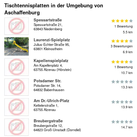
Tischtennisplatten in der Umgebung von
Aschaffenburg
Spessartstraße
Spessartstraße 21,
1 Bewertung
63843 Niedernberg
5.5 km
Laurenzi-Spielplatz
Julius-Echter-Straße 95,
3 Bewertungen
63801 Kleinostheim
6.9 km
Kapellenspielplatz
Am Kapellenplatz 4,
1 Bewertung
63755 Alzenau (Hörstein)
10.7 km
Potsdamer Str.
Potsdamer Str. 14,
13.3 km
64832 Babenhausen
Am Dr.-Ulrich-Platz
Kettelerstraße 1,
13.9 km
63755 Alzenau
Breubergstraße
Breubergstraße 12,
14.7 km
64823 Groß-Umstadt (Dorndiel)