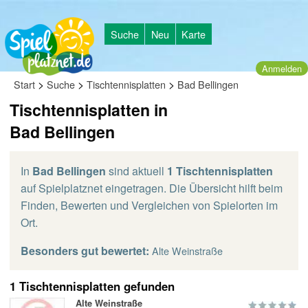
Suche
Neu
Karte
Anmelden
>
>
>
Start
Suche
Tischtennisplatten
Bad Bellingen
Tischtennisplatten in
Bad Bellingen
In
Bad Bellingen
sind aktuell
1 Tischtennisplatten
auf Spielplatznet eingetragen. Die Übersicht hilft beim
Finden, Bewerten und Vergleichen von Spielorten im
Ort.
Besonders gut bewertet:
Alte Weinstraße
1 Tischtennisplatten gefunden
Alte Weinstraße