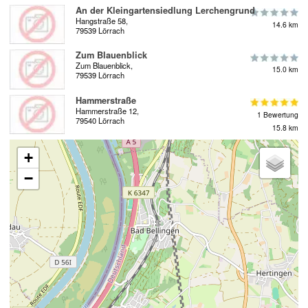
An der Kleingartensiedlung Lerchengrund
Hangstraße 58,
14.6 km
79539 Lörrach
Zum Blauenblick
Zum Blauenblick,
15.0 km
79539 Lörrach
Hammerstraße
Hammerstraße 12,
1 Bewertung
79540 Lörrach
15.8 km
+
−