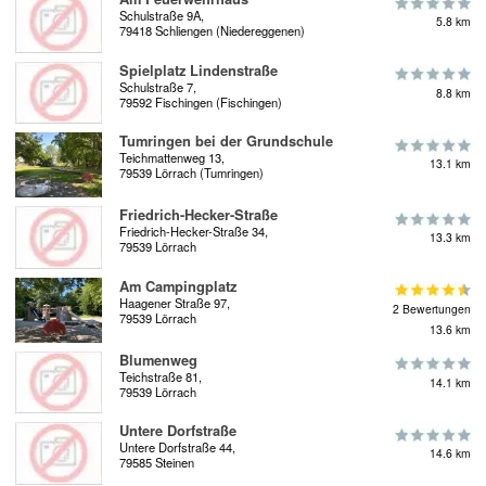
Schulstraße 9A,
5.8 km
79418 Schliengen (Niedereggenen)
Spielplatz Lindenstraße
Schulstraße 7,
8.8 km
79592 Fischingen (Fischingen)
Tumringen bei der Grundschule
Teichmattenweg 13,
13.1 km
79539 Lörrach (Tumringen)
Friedrich-Hecker-Straße
Friedrich-Hecker-Straße 34,
13.3 km
79539 Lörrach
Am Campingplatz
Haagener Straße 97,
2 Bewertungen
79539 Lörrach
13.6 km
Blumenweg
Teichstraße 81,
14.1 km
79539 Lörrach
Untere Dorfstraße
Untere Dorfstraße 44,
14.6 km
79585 Steinen