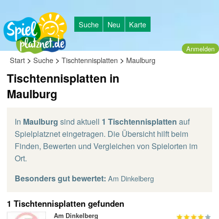
Suche
Neu
Karte
Anmelden
>
>
>
Start
Suche
Tischtennisplatten
Maulburg
Tischtennisplatten in
Maulburg
In
Maulburg
sind aktuell
1 Tischtennisplatten
auf
Spielplatznet eingetragen. Die Übersicht hilft beim
Finden, Bewerten und Vergleichen von Spielorten im
Ort.
Besonders gut bewertet:
Am Dinkelberg
1 Tischtennisplatten gefunden
Am Dinkelberg