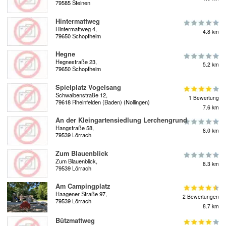
79585 Steinen
Hintermattweg
Hintermattweg 4,
4.8 km
79650 Schopfheim
Hegne
Hegnestraße 23,
5.2 km
79650 Schopfheim
Spielplatz Vogelsang
Schwalbenstraße 12,
1 Bewertung
79618 Rheinfelden (Baden) (Nollingen)
7.6 km
An der Kleingartensiedlung Lerchengrund
Hangstraße 58,
8.0 km
79539 Lörrach
Zum Blauenblick
Zum Blauenblick,
8.3 km
79539 Lörrach
Am Campingplatz
Haagener Straße 97,
2 Bewertungen
79539 Lörrach
8.7 km
Bützmattweg