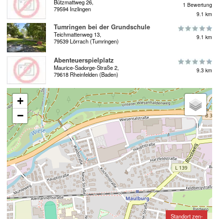
Bützmattweg 26,
1 Bewertung
79594 Inzlingen
9.1 km
Tumringen bei der Grundschule
Teichmattenweg 13,
9.1 km
79539 Lörrach (Tumringen)
Abenteuerspielplatz
Maurice-Sadorge-Straße 2,
9.3 km
79618 Rheinfelden (Baden)
+
−
Standort zen-