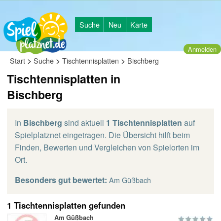
Suche
Neu
Karte
Anmelden
>
>
>
Start
Suche
Tischtennisplatten
Bischberg
Tischtennisplatten in
Bischberg
In
Bischberg
sind aktuell
1 Tischtennisplatten
auf
Spielplatznet eingetragen. Die Übersicht hilft beim
Finden, Bewerten und Vergleichen von Spielorten im
Ort.
Besonders gut bewertet:
Am Güßbach
1 Tischtennisplatten gefunden
Am Güßbach