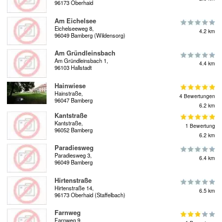
96173 Oberhaid
Am Eichelsee
Eichelseeweg 8,
4.2 km
96049 Bamberg (Wildensorg)
Am Gründleinsbach
Am Gründleinsbach 1,
4.4 km
96103 Hallstadt
Hainwiese
Hainstraße,
4 Bewertungen
96047 Bamberg
6.2 km
Kantstraße
Kantstraße,
1 Bewertung
96052 Bamberg
6.2 km
Paradiesweg
Paradiesweg 3,
6.4 km
96049 Bamberg
Hirtenstraße
Hirtenstraße 14,
6.5 km
96173 Oberhaid (Staffelbach)
Farnweg
Farnweg 9,