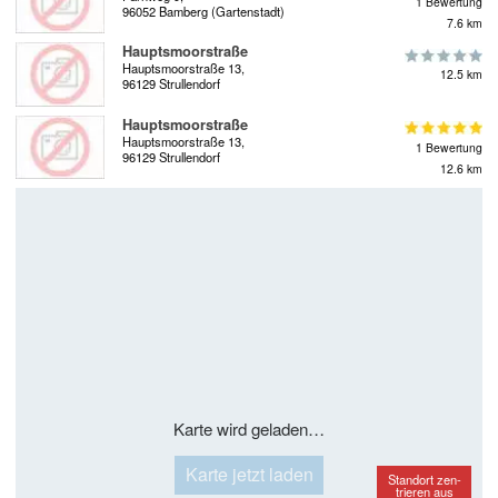
1 Bewertung
96052 Bamberg (Gartenstadt)
7.6 km
Hauptsmoorstraße
Hauptsmoorstraße 13,
12.5 km
96129 Strullendorf
Hauptsmoorstraße
Hauptsmoorstraße 13,
1 Bewertung
96129 Strullendorf
12.6 km
Karte wird geladen…
Karte jetzt laden
Standort zen-
trieren aus