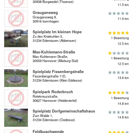
30938 Burgwedel (Thoense)
11.5 km
Graugansweg
Graugansweg 9,
11.9 km
30916 Isernhagen
Spielplatz Im kleinen Hope
Zu den Kniekuhlen 5,
1 Bewertung
31234 Edemissen (Abbensen)
12.5 km
Max-Kuhlemann-Straße
Max-Kuhlemann-Straße,
1 Bewertung
30559 Hannover (Misburg-Süd)
12.5 km
Spielplatz Fissenbergstraße
Fissenbergstraße 11D,
13.6 km
31234 Edemissen (Klein Eddesse)
Spielpark Roderbruch
Rotekreuzstraße,
1 Bewertung
30627 Hannover (Heideviertel)
14.8 km
Spielplatz Dorfgemeinschaftshaus
Zum Walde 1,
14.8 km
31234 Edemissen (Oedesse)
Feldbuschwende