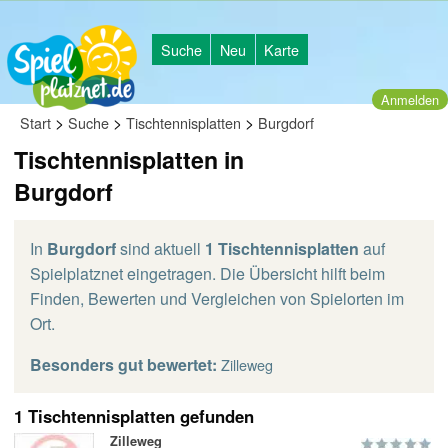
Suche
Neu
Karte
Anmelden
>
>
>
Start
Suche
Tischtennisplatten
Burgdorf
Tischtennisplatten in
Burgdorf
In
Burgdorf
sind aktuell
1 Tischtennisplatten
auf
Spielplatznet eingetragen. Die Übersicht hilft beim
Finden, Bewerten und Vergleichen von Spielorten im
Ort.
Besonders gut bewertet:
Zilleweg
1 Tischtennisplatten gefunden
Zilleweg