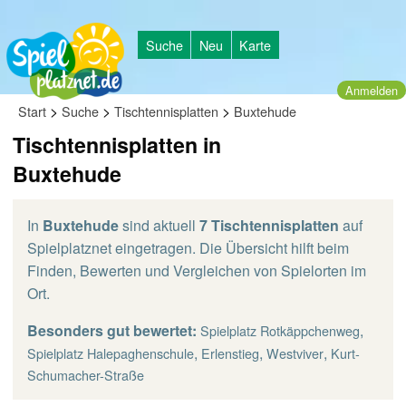
Suche
Neu
Karte
Anmelden
>
>
>
Start
Suche
Tischtennisplatten
Buxtehude
Tischtennisplatten in
Buxtehude
In
Buxtehude
sind aktuell
7 Tischtennisplatten
auf
Spielplatznet eingetragen. Die Übersicht hilft beim
Finden, Bewerten und Vergleichen von Spielorten im
Ort.
Besonders gut bewertet:
,
Spielplatz Rotkäppchenweg
,
,
,
Spielplatz Halepaghenschule
Erlenstieg
Westviver
Kurt-
Schumacher-Straße