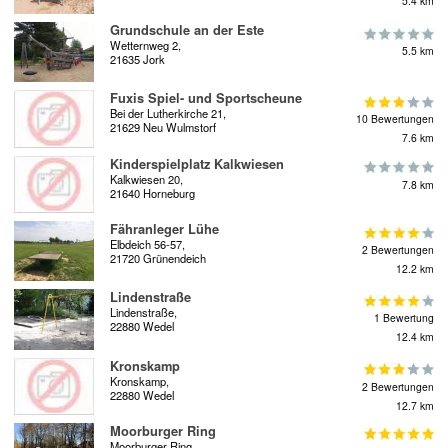
5.4 km
Grundschule an der Este
Wetternweg 2,
5.5 km
21635 Jork
Fuxis Spiel- und Sportscheune
Bei der Lutherkirche 21,
10 Bewertungen
21629 Neu Wulmstorf
7.6 km
Kinderspielplatz Kalkwiesen
Kalkwiesen 20,
7.8 km
21640 Horneburg
Fähranleger Lühe
Elbdeich 56-57,
2 Bewertungen
21720 Grünendeich
12.2 km
Lindenstraße
Lindenstraße,
1 Bewertung
22880 Wedel
12.4 km
Kronskamp
Kronskamp,
2 Bewertungen
22880 Wedel
12.7 km
Moorburger Ring
Moorburger Ring,