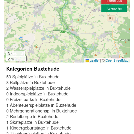
trieren aus
Kategorien
3 km
2 mi
|
©
Leaflet
OpenStreetMap
Kategorien Buxtehude
53 Spielplätze in Buxtehude
8 Ballplätze in Buxtehude
2 Wasserspielplätze in Buxtehude
0 Indoorspielplätze in Buxtehude
0 Freizeitparks in Buxtehude
1 Abenteuerspielplätze in Buxtehude
0 Mehrgenerationensp. in Buxtehude
2 Rodelberge in Buxtehude
1 Skateplätze in Buxtehude
1 Kindergeburtstage in Buxtehude
2 Tischtennisplatten in Buxtehude