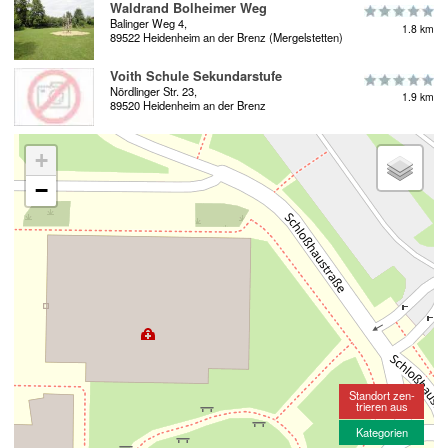
Waldrand Bolheimer Weg
Balinger Weg 4,
1.8 km
89522 Heidenheim an der Brenz (Mergelstetten)
Voith Schule Sekundarstufe
Nördlinger Str. 23,
1.9 km
89520 Heidenheim an der Brenz
+
−
Standort zen-
trieren aus
Kategorien