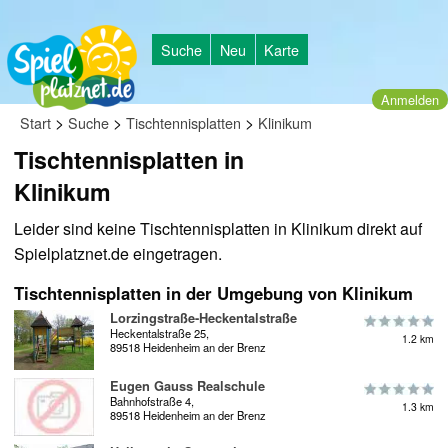
Suche
Neu
Karte
Anmelden
>
>
>
Start
Suche
Tischtennisplatten
Klinikum
Tischtennisplatten in
Klinikum
Leider sind keine Tischtennisplatten in Klinikum direkt auf
Spielplatznet.de eingetragen.
Tischtennisplatten in der Umgebung von Klinikum
Lorzingstraße-Heckentalstraße
Heckentalstraße 25,
1.2 km
89518 Heidenheim an der Brenz
Eugen Gauss Realschule
Bahnhofstraße 4,
1.3 km
89518 Heidenheim an der Brenz