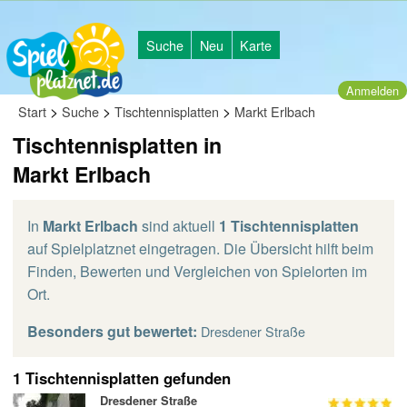
Suche
Neu
Karte
Anmelden
>
>
>
Start
Suche
Tischtennisplatten
Markt Erlbach
Tischtennisplatten in
Markt Erlbach
In
Markt Erlbach
sind aktuell
1 Tischtennisplatten
auf Spielplatznet eingetragen. Die Übersicht hilft beim
Finden, Bewerten und Vergleichen von Spielorten im
Ort.
Besonders gut bewertet:
Dresdener Straße
1 Tischtennisplatten gefunden
Dresdener Straße