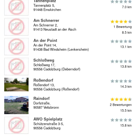
Tannenplatz
Tannenplatz 5,
7.0 km
91448 Emskirchen
Am Schnerrer
Am Schnerrer 2,
1 Bewertung
91413 Neustadt an der Aisch
8.5 km
An der Point
An der Point 14,
13.1 km
91438 Bad Windsheim (Lenkersheim)
Schloßweg
Schloßweg 17,
13.8 km
90556 Cadolzburg (Deberndorf)
Roßendorf
Roßendorf 13,
14.3 km
90556 Cadolzburg (Roßendorf)
Raindorf
Dorfstraße,
2 Bewertungen
90587 Veitsbronn
15.5 km
AWO Spielplatz
Schützenstraße 3-5,
15.8 km
90556 Cadolzburg