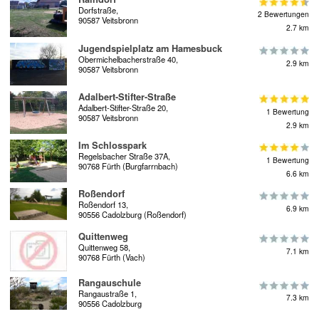
Dorfstraße,
2 Bewertungen
90587 Veitsbronn
2.7 km
Jugendspielplatz am Hamesbuck
Obermichelbacherstraße 40,
2.9 km
90587 Veitsbronn
Adalbert-Stifter-Straße
Adalbert-Stifter-Straße 20,
1 Bewertung
90587 Veitsbronn
2.9 km
Im Schlosspark
Regelsbacher Straße 37A,
1 Bewertung
90768 Fürth (Burgfarrnbach)
6.6 km
Roßendorf
Roßendorf 13,
6.9 km
90556 Cadolzburg (Roßendorf)
Quittenweg
Quittenweg 58,
7.1 km
90768 Fürth (Vach)
Rangauschule
Rangaustraße 1,
7.3 km
90556 Cadolzburg