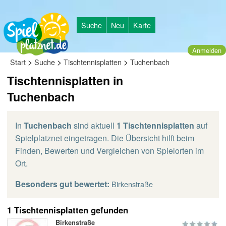
Suche
Neu
Karte
Anmelden
>
>
>
Start
Suche
Tischtennisplatten
Tuchenbach
Tischtennisplatten in
Tuchenbach
In
Tuchenbach
sind aktuell
1 Tischtennisplatten
auf
Spielplatznet eingetragen. Die Übersicht hilft beim
Finden, Bewerten und Vergleichen von Spielorten im
Ort.
Besonders gut bewertet:
Birkenstraße
1 Tischtennisplatten gefunden
Birkenstraße