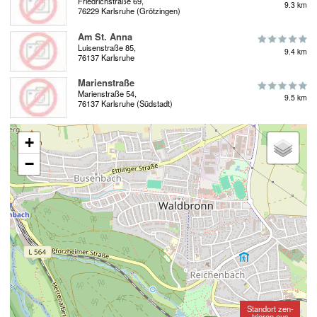
Friedrichstraße 69,
9.3 km
76229 Karlsruhe (Grötzingen)
Am St. Anna
Luisenstraße 85,
9.4 km
76137 Karlsruhe
Marienstraße
Marienstraße 54,
9.5 km
76137 Karlsruhe (Südstadt)
+
−
Standort zen-
trieren aus