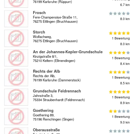
76199 Karlsruhe (Rüppurr)
6.7 km
Frosch
Fere-Champenoise-Straße 11,
8.0 km
76275 Ettlingen (Bruchhausen)
Storch
Wolfachweg,
1 Bewertung
76275 Ettlingen (Bruchhausen)
8.0 km
An der Johannes-Kepler-Grundschule
Kinzigstraße 8/1,
1 Bewertung
75210 Keltern (Ellmendingen)
8.4 km
Rechts der Alb
Rechts der Alb,
1 Bewertung
76199 Karlsruhe (Dammerstock)
8.5 km
Grundschule Feldrennach
Jahnstraße 3,
1 Bewertung
75334 Straubenhardt (Feldrennach)
8.9 km
Goethering
Goethering 89,
1 Bewertung
75196 Remchingen (Singen)
9.0 km
Oberausstraße