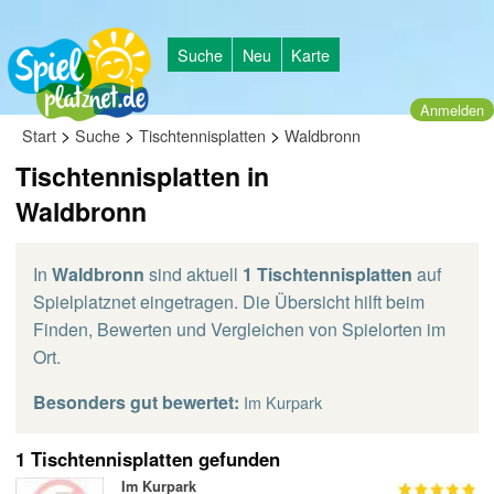
Suche
Neu
Karte
Anmelden
>
>
>
Start
Suche
Tischtennisplatten
Waldbronn
Tischtennisplatten in
Waldbronn
In
Waldbronn
sind aktuell
1 Tischtennisplatten
auf
Spielplatznet eingetragen. Die Übersicht hilft beim
Finden, Bewerten und Vergleichen von Spielorten im
Ort.
Besonders gut bewertet:
Im Kurpark
1 Tischtennisplatten gefunden
Im Kurpark