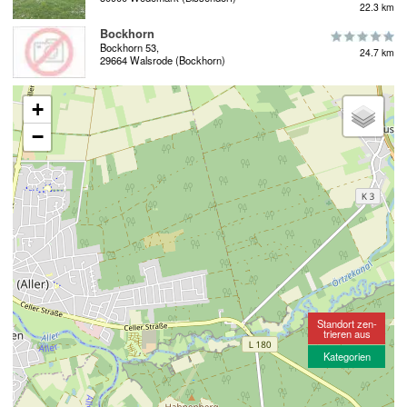
22.3 km
Bockhorn
Bockhorn 53,
24.7 km
29664 Walsrode (Bockhorn)
+
−
Standort zen-
trieren aus
Kategorien