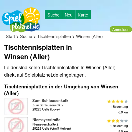
Suche
Neu
Karte
Anmelden
>
>
>
Start
Suche
Tischtennisplatten
Winsen (Aller)
Tischtennisplatten in
Winsen (Aller)
Leider sind keine Tischtennisplatten in Winsen (Aller)
direkt auf Spielplatznet.de eingetragen.
Tischtennisplatten in der Umgebung von Winsen
(Aller)
Zum Schleusenkolk
Zum Schleusenkolk 2,
1 Bewertung
29223 Celle (Boye)
6.9 km
Niemeyerstraße
Niemeyerstraße 2,
1 Bewertung
29229 Celle (Groß Hehlen)
8.0 km