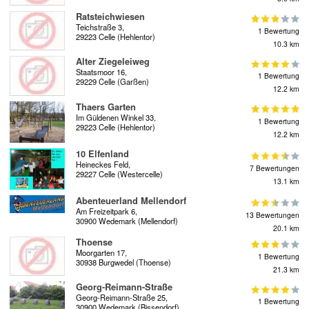
Ratsteichwiesen
Teichstraße 3,
1 Bewertung
29223 Celle (Hehlentor)
10.3 km
Alter Ziegeleiweg
Staatsmoor 16,
1 Bewertung
29229 Celle (Garßen)
12.2 km
Thaers Garten
Im Güldenen Winkel 33,
1 Bewertung
29223 Celle (Hehlentor)
12.2 km
10 Elfenland
Heineckes Feld,
7 Bewertungen
29227 Celle (Westercelle)
13.1 km
Abenteuerland Mellendorf
Am Freizeitpark 6,
13 Bewertungen
30900 Wedemark (Mellendorf)
20.1 km
Thoense
Moorgarten 17,
1 Bewertung
30938 Burgwedel (Thoense)
21.3 km
Georg-Reimann-Straße
Georg-Reimann-Straße 25,
1 Bewertung
30900 Wedemark (Bissendorf)