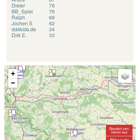
Dieter
79
BB_Spiel
76
Ralph
69
Jochen S
62
dd4kids.de
34
Dirk E.
33
+
−
Standort zen-
trieren aus
Plätze in der