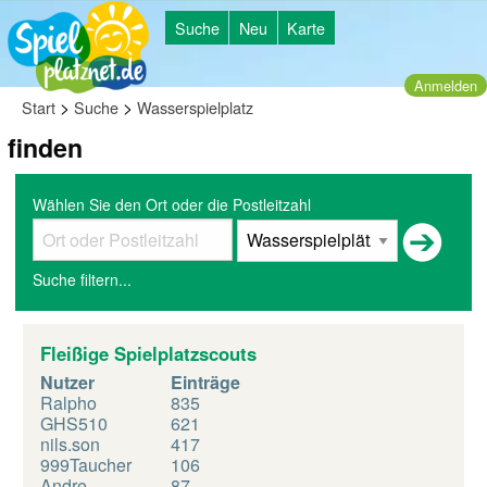
Suche
Neu
Karte
Anmelden
>
>
Start
Suche
Wasserspielplatz
finden
Wählen Sie den Ort oder die Postleitzahl
Suche filtern...
Fleißige Spielplatzscouts
Nutzer
Einträge
Ralpho
835
GHS510
621
nils.son
417
999Taucher
106
Andre
87