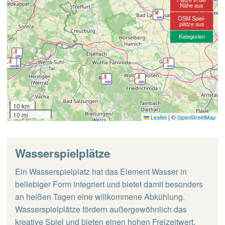
Nähe aus
OSM Spiel-
plätze aus
Kategorien
10 km
10 mi
|
©
Leaflet
OpenStreetMap
Wasserspielplätze
Ein Wasserspielplatz hat das Element Wasser in
beliebiger Form integriert und bietet damit besonders
an heißen Tagen eine willkommene Abkühlung.
Wasserspielplätze fördern außergewöhnlich das
kreative Spiel und bieten einen hohen Freizeitwert.