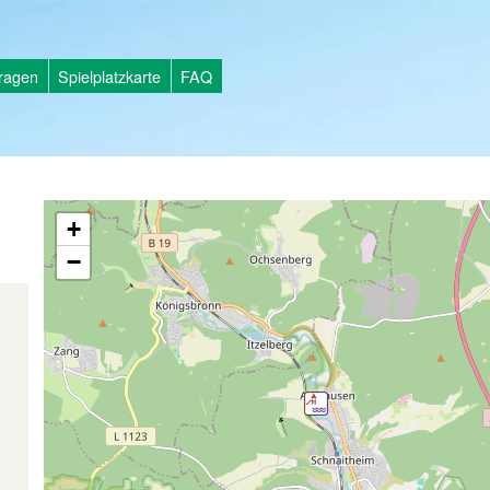
tragen
Spielplatzkarte
FAQ
+
−