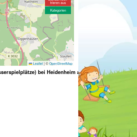
trieren aus
Kategorien
|
©
Leaflet
OpenStreetMap
serspielplätze) bei Heidenheim an der Brenz