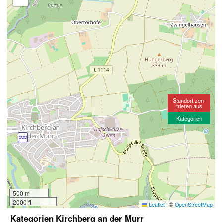
Standort zen-
trieren aus
Kategorien
500 m
2000 ft
|
©
Leaflet
OpenStreetMap
Kategorien Kirchberg an der Murr