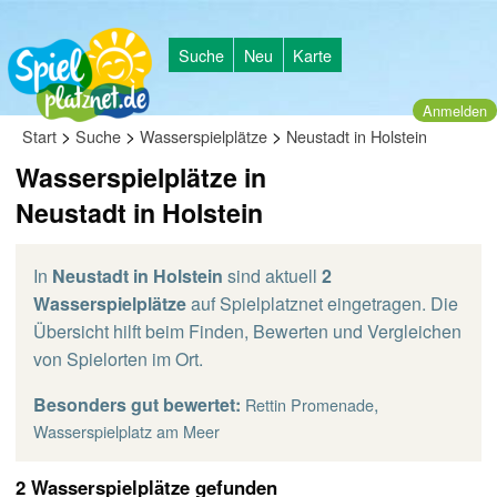
Suche
Neu
Karte
Anmelden
>
>
>
Start
Suche
Wasserspielplätze
Neustadt in Holstein
Wasserspielplätze in
Neustadt in Holstein
In
Neustadt in Holstein
sind aktuell
2
Wasserspielplätze
auf Spielplatznet eingetragen. Die
Übersicht hilft beim Finden, Bewerten und Vergleichen
von Spielorten im Ort.
Besonders gut bewertet:
,
Rettin Promenade
Wasserspielplatz am Meer
2 Wasserspielplätze gefunden