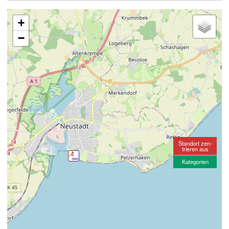
+
−
Standort zen-
trieren aus
Kategorien