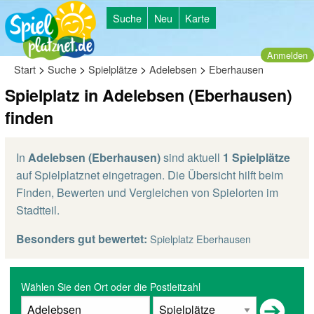
Suche
Neu
Karte
Anmelden
>
>
>
>
Start
Suche
Spielplätze
Adelebsen
Eberhausen
Spielplatz in Adelebsen (Eberhausen)
finden
In
Adelebsen (Eberhausen)
sind aktuell
1 Spielplätze
auf Spielplatznet eingetragen. Die Übersicht hilft beim
Finden, Bewerten und Vergleichen von Spielorten im
Stadtteil.
Besonders gut bewertet:
Spielplatz Eberhausen
Wählen Sie den Ort oder die Postleitzahl