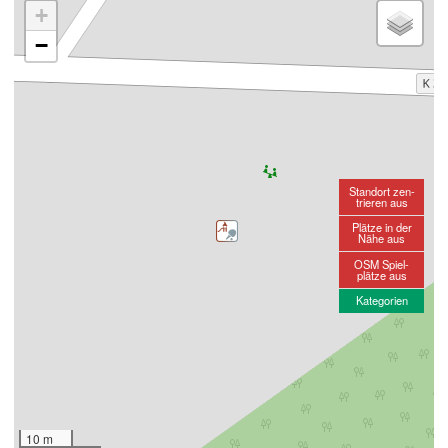
+
−
Standort zen-
trieren aus
Plätze in der
Nähe aus
OSM Spiel-
plätze aus
Kategorien
10 m