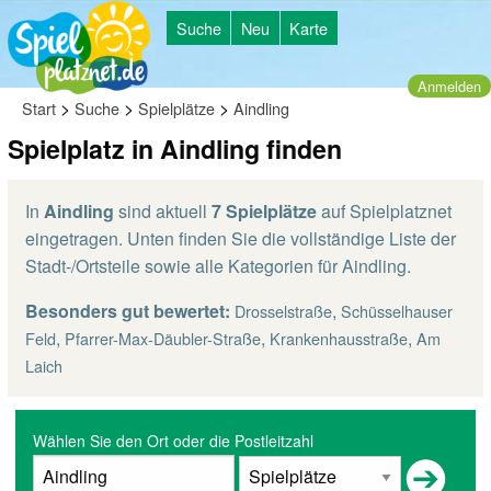
Suche
Neu
Karte
Anmelden
>
>
>
Start
Suche
Spielplätze
Aindling
Spielplatz in Aindling finden
In
Aindling
sind aktuell
7 Spielplätze
auf Spielplatznet
eingetragen. Unten finden Sie die vollständige Liste der
Stadt-/Ortsteile sowie alle Kategorien für Aindling.
Besonders gut bewertet:
,
Drosselstraße
Schüsselhauser
,
,
,
Feld
Pfarrer-Max-Däubler-Straße
Krankenhausstraße
Am
Laich
Wählen Sie den Ort oder die Postleitzahl