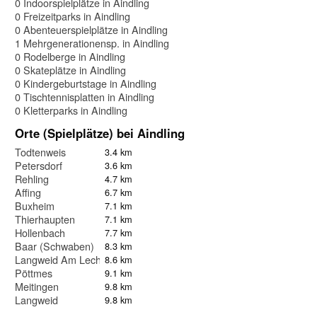
0 Indoorspielplätze in Aindling
0 Freizeitparks in Aindling
0 Abenteuerspielplätze in Aindling
1 Mehrgenerationensp. in Aindling
0 Rodelberge in Aindling
0 Skateplätze in Aindling
0 Kindergeburtstage in Aindling
0 Tischtennisplatten in Aindling
0 Kletterparks in Aindling
Orte (Spielplätze) bei Aindling
Todtenweis
3.4 km
Petersdorf
3.6 km
Rehling
4.7 km
Affing
6.7 km
Buxheim
7.1 km
Thierhaupten
7.1 km
Hollenbach
7.7 km
Baar (Schwaben)
8.3 km
Langweid Am Lech
8.6 km
Pöttmes
9.1 km
Meitingen
9.8 km
Langweid
9.8 km