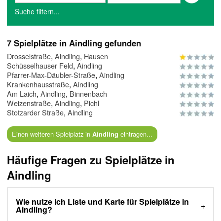
Suche filtern...
7 Spielplätze in Aindling gefunden
,
,
Drosselstraße
Aindling
Hausen
,
Schüsselhauser Feld
Aindling
,
Pfarrer-Max-Däubler-Straße
Aindling
,
Krankenhausstraße
Aindling
,
,
Am Laich
Aindling
Binnenbach
,
,
Weizenstraße
Aindling
Pichl
,
Stotzarder Straße
Aindling
Einen weiteren Spielplatz in
eintragen...
Aindling
Häufige Fragen zu Spielplätze in
Aindling
Wie nutze ich Liste und Karte für Spielplätze in
Aindling?