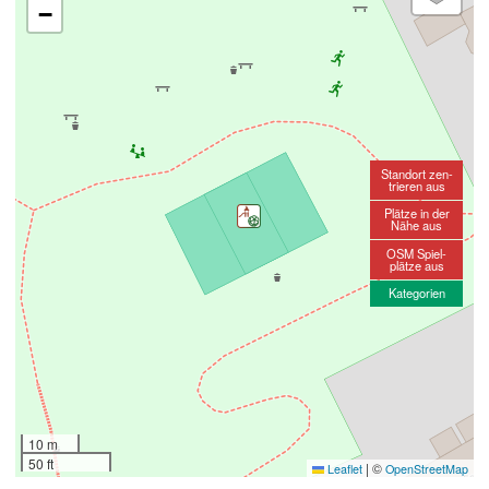
−
Standort zen-
trieren aus
Plätze in der
Nähe aus
OSM Spiel-
plätze aus
Kategorien
10 m
50 ft
|
©
Leaflet
OpenStreetMap