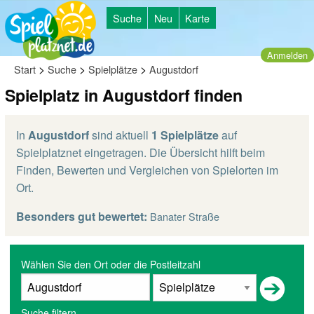
Suche
Neu
Karte
Anmelden
>
>
>
Start
Suche
Spielplätze
Augustdorf
Spielplatz in Augustdorf finden
In
Augustdorf
sind aktuell
1 Spielplätze
auf
Spielplatznet eingetragen. Die Übersicht hilft beim
Finden, Bewerten und Vergleichen von Spielorten im
Ort.
Besonders gut bewertet:
Banater Straße
Wählen Sie den Ort oder die Postleitzahl
Suche filtern...