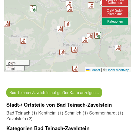
Nähe aus
OSM Spiel-
plätze aus
Kategorien
2 km
1 mi
|
©
Leaflet
OpenStreetMap
Bad Teinach-Zavelstein auf großer Karte anzeigen...
Stadt-/ Ortsteile von Bad Teinach-Zavelstein
Bad Teinach (1)
Kentheim (1)
Schmieh (1)
Sommenhardt (1)
Zavelstein (2)
Kategorien Bad Teinach-Zavelstein