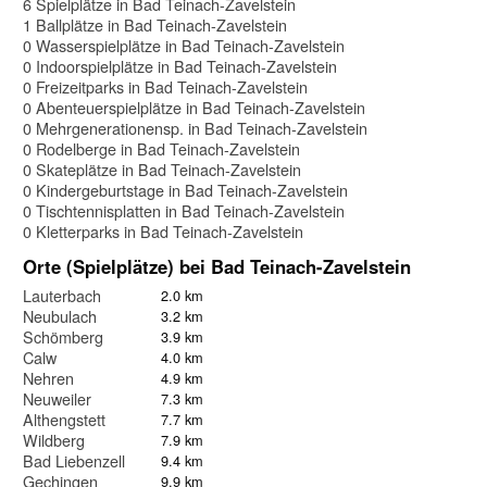
6 Spielplätze in Bad Teinach-Zavelstein
1 Ballplätze in Bad Teinach-Zavelstein
0 Wasserspielplätze in Bad Teinach-Zavelstein
0 Indoorspielplätze in Bad Teinach-Zavelstein
0 Freizeitparks in Bad Teinach-Zavelstein
0 Abenteuerspielplätze in Bad Teinach-Zavelstein
0 Mehrgenerationensp. in Bad Teinach-Zavelstein
0 Rodelberge in Bad Teinach-Zavelstein
0 Skateplätze in Bad Teinach-Zavelstein
0 Kindergeburtstage in Bad Teinach-Zavelstein
0 Tischtennisplatten in Bad Teinach-Zavelstein
0 Kletterparks in Bad Teinach-Zavelstein
Orte (Spielplätze) bei Bad Teinach-Zavelstein
Lauterbach
2.0 km
Neubulach
3.2 km
Schömberg
3.9 km
Calw
4.0 km
Nehren
4.9 km
Neuweiler
7.3 km
Althengstett
7.7 km
Wildberg
7.9 km
Bad Liebenzell
9.4 km
Gechingen
9.9 km