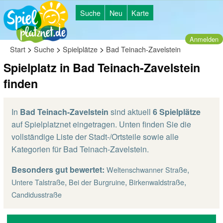
Suche
Neu
Karte
Anmelden
>
>
>
Start
Suche
Spielplätze
Bad Teinach-Zavelstein
Spielplatz in Bad Teinach-Zavelstein
finden
In
Bad Teinach-Zavelstein
sind aktuell
6 Spielplätze
auf Spielplatznet eingetragen. Unten finden Sie die
vollständige Liste der Stadt-/Ortsteile sowie alle
Kategorien für Bad Teinach-Zavelstein.
Besonders gut bewertet:
,
Weltenschwanner Straße
,
,
,
Untere Talstraße
Bei der Burgruine
Birkenwaldstraße
Candidusstraße