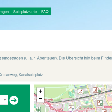
tragen
Spielplatzkarte
FAQ
t eingetragen (u. a. 1 Abenteuer). Die Übersicht hilft beim Fin
,
Ortolanweg
Kanalspielplatz
+
−