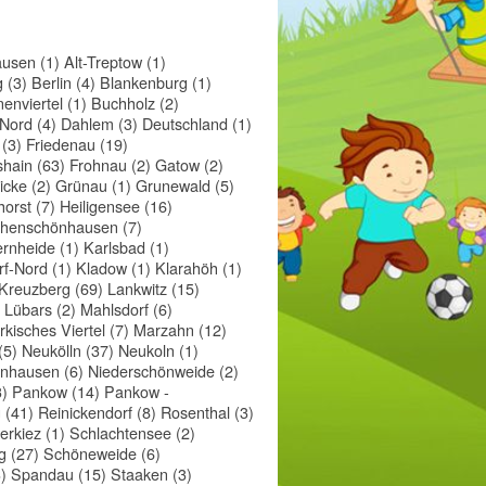
usen (1)
Alt-Treptow (1)
 (3)
Berlin (4)
Blankenburg (1)
enviertel (1)
Buchholz (2)
Nord (4)
Dahlem (3)
Deutschland (1)
 (3)
Friedenau (19)
shain (63)
Frohnau (2)
Gatow (2)
icke (2)
Grünau (1)
Grunewald (5)
orst (7)
Heiligensee (16)
henschönhausen (7)
rnheide (1)
Karlsbad (1)
f-Nord (1)
Kladow (1)
Klarahöh (1)
Kreuzberg (69)
Lankwitz (15)
Lübars (2)
Mahlsdorf (6)
kisches Viertel (7)
Marzahn (12)
(5)
Neukölln (37)
Neukoln (1)
nhausen (6)
Niederschönweide (2)
)
Pankow (14)
Pankow -
 (41)
Reinickendorf (8)
Rosenthal (3)
lerkiez (1)
Schlachtensee (2)
 (27)
Schöneweide (6)
)
Spandau (15)
Staaken (3)