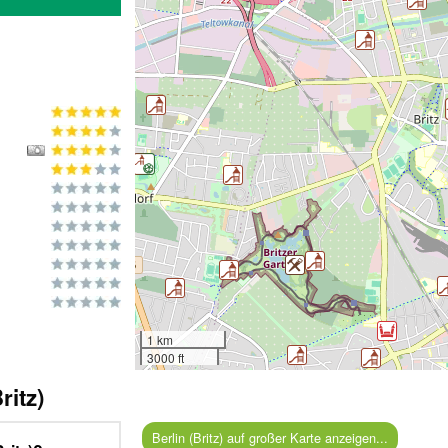
1 km
3000 ft
ritz)
Berlin (Britz) auf großer Karte anzeigen...