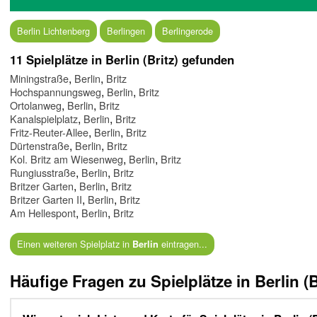
Berlin Lichtenberg
Berlingen
Berlingerode
11 Spielplätze in Berlin (Britz) gefunden
,
,
Miningstraße
Berlin
Britz
,
,
Hochspannungsweg
Berlin
Britz
,
,
Ortolanweg
Berlin
Britz
,
,
Kanalspielplatz
Berlin
Britz
,
,
Fritz-Reuter-Allee
Berlin
Britz
,
,
Dürtenstraße
Berlin
Britz
,
,
Kol. Britz am Wiesenweg
Berlin
Britz
,
,
Rungiusstraße
Berlin
Britz
,
,
Britzer Garten
Berlin
Britz
,
,
Britzer Garten II
Berlin
Britz
,
,
Am Hellespont
Berlin
Britz
Einen weiteren Spielplatz in
eintragen...
Berlin
Häufige Fragen zu Spielplätze in Berlin (B