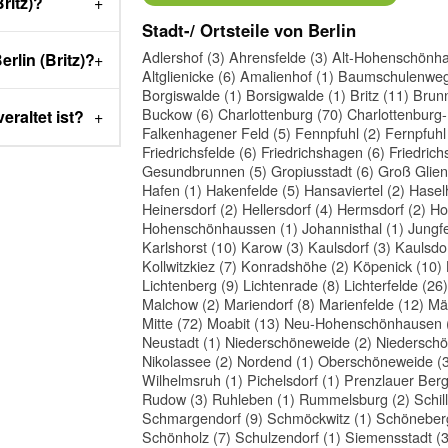
ritz)?
Stadt-/ Ortsteile von Berlin
Adlershof (3)
Ahrensfelde (3)
Alt-Hohenschönha
rlin (Britz)?
Altglienicke (6)
Amalienhof (1)
Baumschulenweg
Borgiswalde (1)
Borsigwalde (1)
Britz (11)
Brunn
Buckow (6)
Charlottenburg (70)
Charlottenburg-
eraltet ist?
Falkenhagener Feld (5)
Fennpfuhl (2)
Fernpfuhl
Friedrichsfelde (6)
Friedrichshagen (6)
Friedrich
Gesundbrunnen (5)
Gropiusstadt (6)
Groß Glien
Hafen (1)
Hakenfelde (5)
Hansaviertel (2)
Haselh
Heinersdorf (2)
Hellersdorf (4)
Hermsdorf (2)
Ho
Hohenschönhaussen (1)
Johannisthal (1)
Jungfe
Karlshorst (10)
Karow (3)
Kaulsdorf (3)
Kaulsdor
Kollwitzkiez (7)
Konradshöhe (2)
Köpenick (10)
Lichtenberg (9)
Lichtenrade (8)
Lichterfelde (26)
Malchow (2)
Mariendorf (8)
Marienfelde (12)
Mär
Mitte (72)
Moabit (13)
Neu-Hohenschönhausen 
Neustadt (1)
Niederschöneweide (2)
Niederschö
Nikolassee (2)
Nordend (1)
Oberschöneweide (3
Wilhelmsruh (1)
Pichelsdorf (1)
Prenzlauer Berg
Rudow (3)
Ruhleben (1)
Rummelsburg (2)
Schil
Schmargendorf (9)
Schmöckwitz (1)
Schöneberg
Schönholz (7)
Schulzendorf (1)
Siemensstadt (3