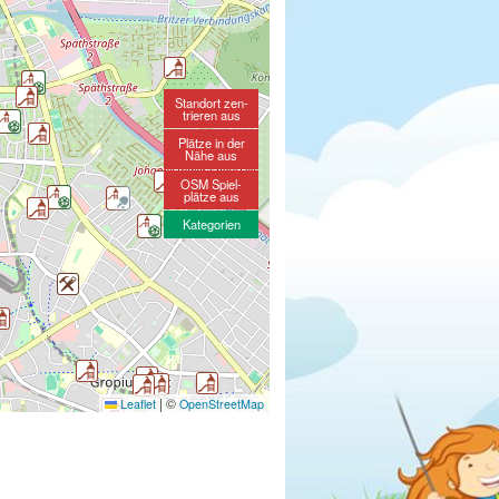
Standort zen-
trieren aus
Plätze in der
Nähe aus
OSM Spiel-
plätze aus
Kategorien
|
©
Leaflet
OpenStreetMap