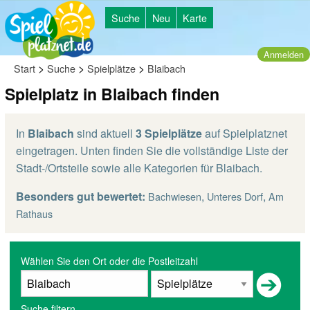
Suche
Neu
Karte
Anmelden
>
>
>
Start
Suche
Spielplätze
Blaibach
Spielplatz in Blaibach finden
In
Blaibach
sind aktuell
3 Spielplätze
auf Spielplatznet
eingetragen. Unten finden Sie die vollständige Liste der
Stadt-/Ortsteile sowie alle Kategorien für Blaibach.
Besonders gut bewertet:
,
,
Bachwiesen
Unteres Dorf
Am
Rathaus
Wählen Sie den Ort oder die Postleitzahl
Suche filtern...