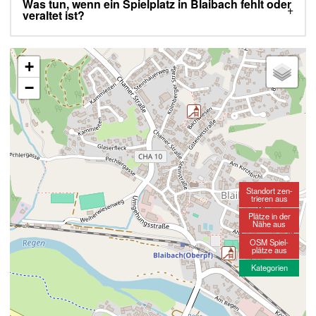
Was tun, wenn ein Spielplatz in Blaibach fehlt oder
veraltet ist?
+
−
Standort zen-
trieren aus
Plätze in der
Nähe aus
OSM Spiel-
plätze aus
Kategorien