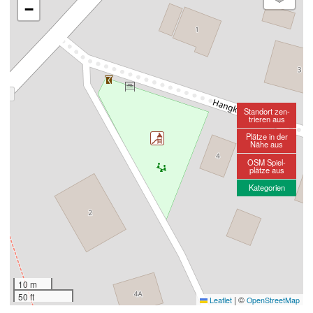
−
Standort zen-
trieren aus
Plätze in der
Nähe aus
OSM Spiel-
plätze aus
Kategorien
10 m
50 ft
|
©
Leaflet
OpenStreetMap