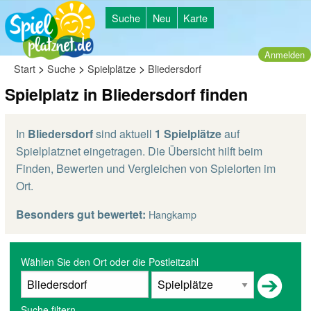
Suche
Neu
Karte
Anmelden
>
>
>
Start
Suche
Spielplätze
Bliedersdorf
Spielplatz in Bliedersdorf finden
In
Bliedersdorf
sind aktuell
1 Spielplätze
auf
Spielplatznet eingetragen. Die Übersicht hilft beim
Finden, Bewerten und Vergleichen von Spielorten im
Ort.
Besonders gut bewertet:
Hangkamp
Wählen Sie den Ort oder die Postleitzahl
Suche filtern...