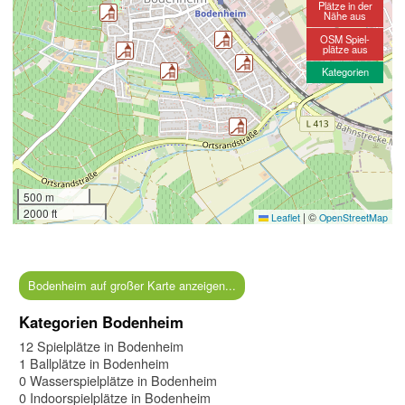
Plätze in der
Nähe aus
OSM Spiel-
plätze aus
Kategorien
500 m
2000 ft
|
©
Leaflet
OpenStreetMap
Bodenheim auf großer Karte anzeigen...
Kategorien Bodenheim
12 Spielplätze in Bodenheim
1 Ballplätze in Bodenheim
0 Wasserspielplätze in Bodenheim
0 Indoorspielplätze in Bodenheim