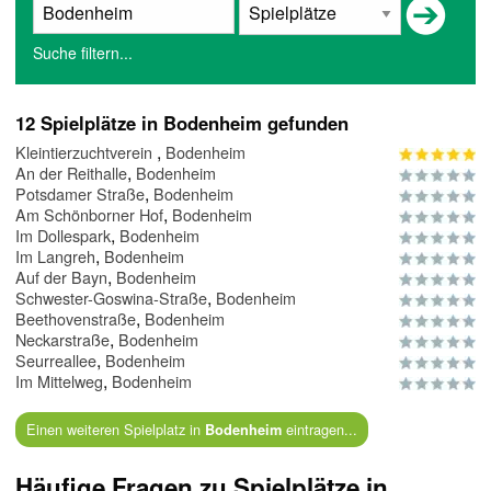
Suche filtern...
12 Spielplätze in Bodenheim gefunden
,
Kleintierzuchtverein
Bodenheim
,
An der Reithalle
Bodenheim
,
Potsdamer Straße
Bodenheim
,
Am Schönborner Hof
Bodenheim
,
Im Dollespark
Bodenheim
,
Im Langreh
Bodenheim
,
Auf der Bayn
Bodenheim
,
Schwester-Goswina-Straße
Bodenheim
,
Beethovenstraße
Bodenheim
,
Neckarstraße
Bodenheim
,
Seurreallee
Bodenheim
,
Im Mittelweg
Bodenheim
Einen weiteren Spielplatz in
eintragen...
Bodenheim
Häufige Fragen zu Spielplätze in