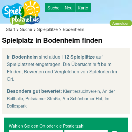
Suche
Neu
Karte
Anmelden
>
>
>
Start
Suche
Spielplätze
Bodenheim
Spielplatz in Bodenheim finden
In
Bodenheim
sind aktuell
12 Spielplätze
auf
Spielplatznet eingetragen. Die Übersicht hilft beim
Finden, Bewerten und Vergleichen von Spielorten im
Ort.
Besonders gut bewertet:
,
Kleintierzuchtverein
An der
,
,
,
Reithalle
Potsdamer Straße
Am Schönborner Hof
Im
Dollespark
Wählen Sie den Ort oder die Postleitzahl