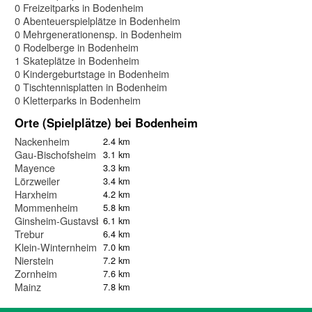
0 Freizeitparks in Bodenheim
0 Abenteuerspielplätze in Bodenheim
0 Mehrgenerationensp. in Bodenheim
0 Rodelberge in Bodenheim
1 Skateplätze in Bodenheim
0 Kindergeburtstage in Bodenheim
0 Tischtennisplatten in Bodenheim
0 Kletterparks in Bodenheim
Orte (Spielplätze) bei Bodenheim
Nackenheim
2.4 km
Gau-Bischofsheim
3.1 km
Mayence
3.3 km
Lörzweiler
3.4 km
Harxheim
4.2 km
Mommenheim
5.8 km
Ginsheim-Gustavsburg
6.1 km
Trebur
6.4 km
Klein-Winternheim
7.0 km
Nierstein
7.2 km
Zornheim
7.6 km
Mainz
7.8 km