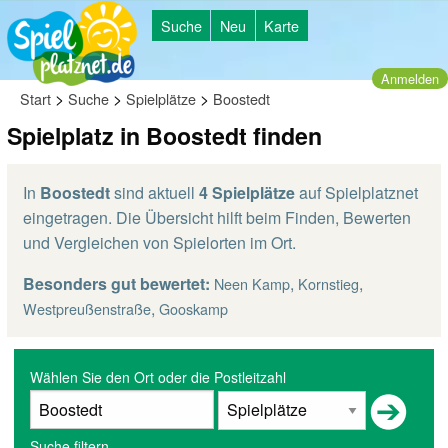
Suche
Neu
Karte
Anmelden
>
>
>
Start
Suche
Spielplätze
Boostedt
Spielplatz in Boostedt finden
In
Boostedt
sind aktuell
4 Spielplätze
auf Spielplatznet
eingetragen. Die Übersicht hilft beim Finden, Bewerten
und Vergleichen von Spielorten im Ort.
Besonders gut bewertet:
,
,
Neen Kamp
Kornstieg
,
Westpreußenstraße
Gooskamp
Wählen Sie den Ort oder die Postleitzahl
Suche filtern...