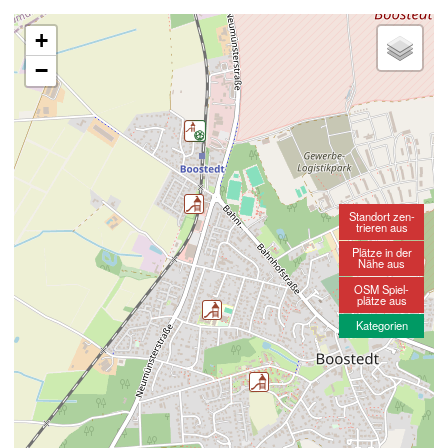
+
−
Standort zen-
trieren aus
Plätze in der
Nähe aus
OSM Spiel-
plätze aus
Kategorien