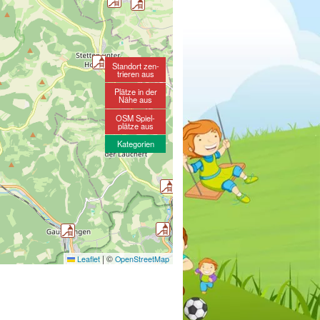
Standort zen-
trieren aus
Plätze in der
Nähe aus
OSM Spiel-
plätze aus
Kategorien
|
©
Leaflet
OpenStreetMap