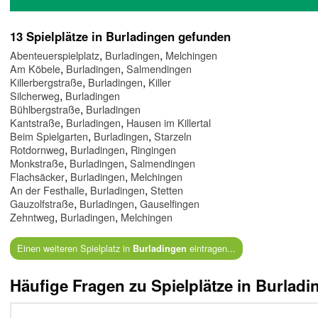
13 Spielplätze in Burladingen gefunden
,
,
Abenteuerspielplatz
Burladingen
Melchingen
,
,
Am Köbele
Burladingen
Salmendingen
,
,
Killerbergstraße
Burladingen
Killer
,
Silcherweg
Burladingen
,
Bühlbergstraße
Burladingen
,
,
Kantstraße
Burladingen
Hausen im Killertal
,
,
Beim Spielgarten
Burladingen
Starzeln
,
,
Rotdornweg
Burladingen
Ringingen
,
,
Monkstraße
Burladingen
Salmendingen
,
,
Flachsäcker
Burladingen
Melchingen
,
,
An der Festhalle
Burladingen
Stetten
,
,
Gauzolfstraße
Burladingen
Gauselfingen
,
,
Zehntweg
Burladingen
Melchingen
Einen weiteren Spielplatz in
eintragen...
Burladingen
Häufige Fragen zu Spielplätze in Burladi