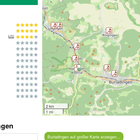
2 km
1 mi
ngen
Burladingen auf großer Karte anzeigen...