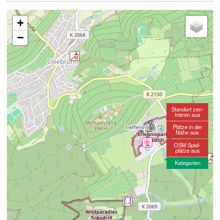
+
−
Standort zen-
trieren aus
Plätze in der
Nähe aus
OSM Spiel-
plätze aus
Kategorien