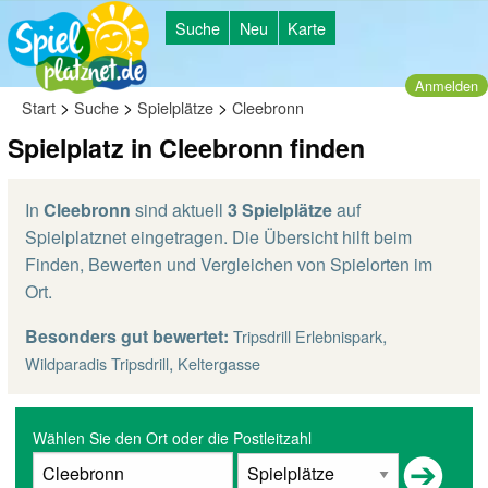
Suche
Neu
Karte
Anmelden
>
>
>
Start
Suche
Spielplätze
Cleebronn
Spielplatz in Cleebronn finden
In
Cleebronn
sind aktuell
3 Spielplätze
auf
Spielplatznet eingetragen. Die Übersicht hilft beim
Finden, Bewerten und Vergleichen von Spielorten im
Ort.
Besonders gut bewertet:
,
Tripsdrill Erlebnispark
,
Wildparadis Tripsdrill
Keltergasse
Wählen Sie den Ort oder die Postleitzahl