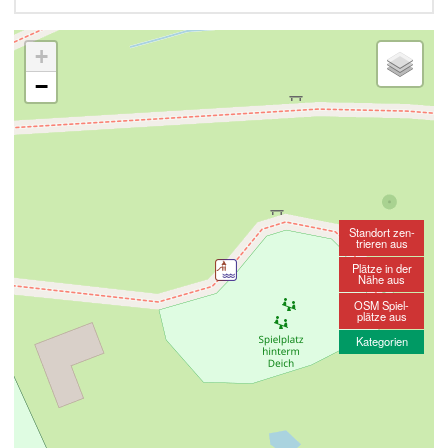
+
−
Standort zen-
trieren aus
Plätze in der
Nähe aus
OSM Spiel-
plätze aus
Kategorien