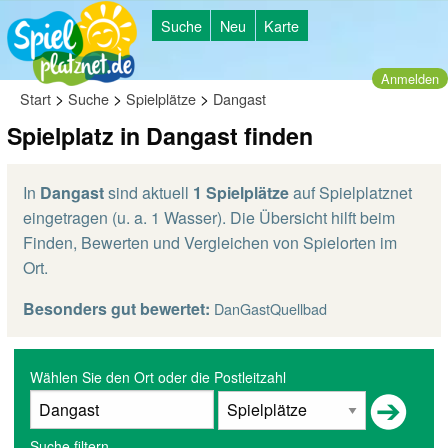
Suche
Neu
Karte
Anmelden
>
>
>
Start
Suche
Spielplätze
Dangast
Spielplatz in Dangast finden
In
Dangast
sind aktuell
1 Spielplätze
auf Spielplatznet
eingetragen (u. a. 1 Wasser). Die Übersicht hilft beim
Finden, Bewerten und Vergleichen von Spielorten im
Ort.
Besonders gut bewertet:
DanGastQuellbad
Wählen Sie den Ort oder die Postleitzahl
Suche filtern...