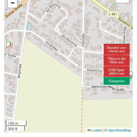
−
Standort zen-
trieren aus
Plätze in der
Nähe aus
OSM Spiel-
plätze aus
Kategorien
100 m
300 ft
|
©
Leaflet
OpenStreetMap