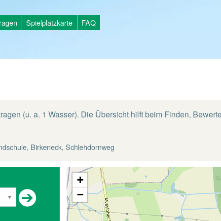
tragen
Spielplatzkarte
FAQ
tragen (u. a. 1 Wasser). Die Übersicht hilft beim Finden, Bewer
,
,
ndschule
Birkeneck
Schlehdornweg
+
−