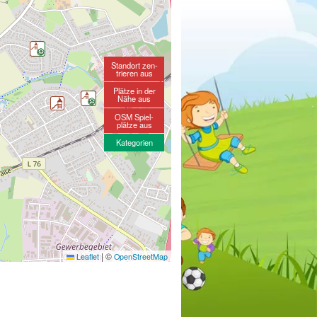
Standort zen-
trieren aus
Plätze in der
Nähe aus
OSM Spiel-
plätze aus
Kategorien
|
©
Leaflet
OpenStreetMap