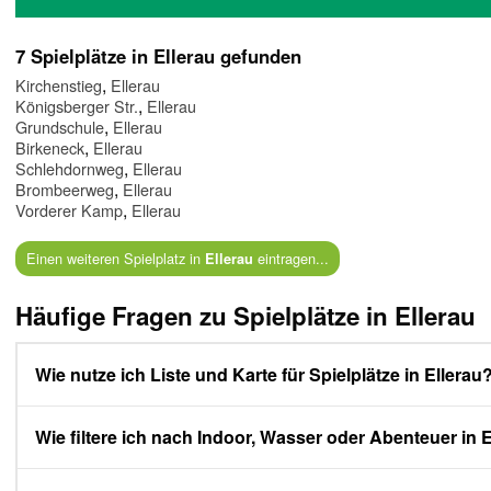
7 Spielplätze in Ellerau gefunden
,
Kirchenstieg
Ellerau
,
Königsberger Str.
Ellerau
,
Grundschule
Ellerau
,
Birkeneck
Ellerau
,
Schlehdornweg
Ellerau
,
Brombeerweg
Ellerau
,
Vorderer Kamp
Ellerau
Einen weiteren Spielplatz in
eintragen...
Ellerau
Häufige Fragen zu Spielplätze in Ellerau
Wie nutze ich Liste und Karte für Spielplätze in Ellerau
Wie filtere ich nach Indoor, Wasser oder Abenteuer in 