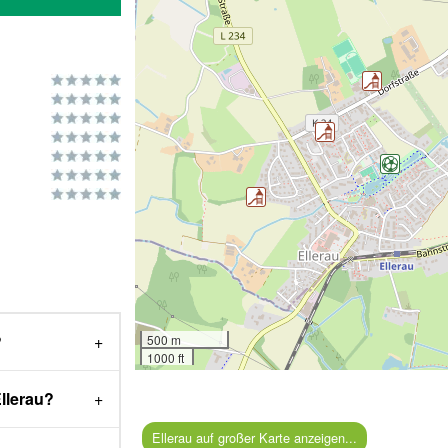
?
500 m
1000 ft
Ellerau?
Ellerau auf großer Karte anzeigen...