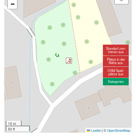
−
Standort zen-
trieren aus
Plätze in der
Nähe aus
OSM Spiel-
plätze aus
Kategorien
10 m
50 ft
|
©
Leaflet
OpenStreetMap