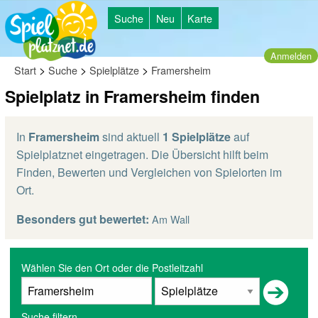
Suche
Neu
Karte
Anmelden
>
>
>
Start
Suche
Spielplätze
Framersheim
Spielplatz in Framersheim finden
In
Framersheim
sind aktuell
1 Spielplätze
auf
Spielplatznet eingetragen. Die Übersicht hilft beim
Finden, Bewerten und Vergleichen von Spielorten im
Ort.
Besonders gut bewertet:
Am Wall
Wählen Sie den Ort oder die Postleitzahl
Suche filtern...