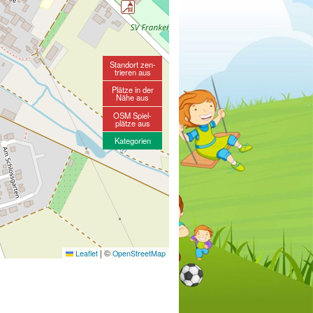
Standort zen-
trieren aus
Plätze in der
Nähe aus
OSM Spiel-
plätze aus
Kategorien
|
©
Leaflet
OpenStreetMap