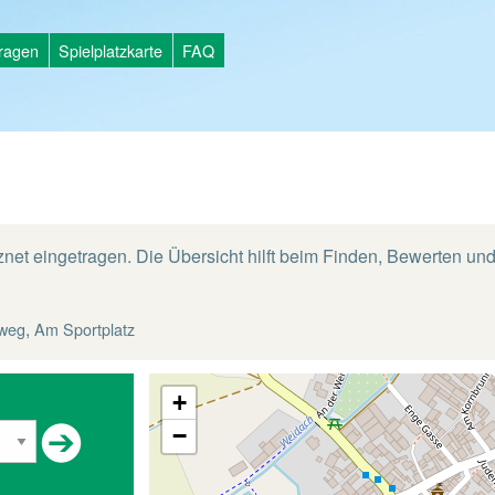
tragen
Spielplatzkarte
FAQ
znet eingetragen. Die Übersicht hilft beim Finden, Bewerten un
,
weg
Am Sportplatz
+
−