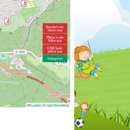
Standort zen-
trieren aus
Plätze in der
Nähe aus
OSM Spiel-
plätze aus
Kategorien
|
©
Leaflet
OpenStreetMap