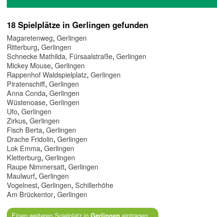
18 Spielplätze in Gerlingen gefunden
,
Magaretenweg
Gerlingen
,
Ritterburg
Gerlingen
,
Schnecke Mathilda, Fürsaalstraße
Gerlingen
,
Mickey Mouse
Gerlingen
,
Rappenhof Waldspielplatz
Gerlingen
,
Piratenschiff
Gerlingen
,
Anna Conda
Gerlingen
,
Wüstenoase
Gerlingen
,
Ufo
Gerlingen
,
Zirkus
Gerlingen
,
Fisch Berta
Gerlingen
,
Drache Fridolin
Gerlingen
,
Lok Emma
Gerlingen
,
Kletterburg
Gerlingen
,
Raupe Nimmersatt
Gerlingen
,
Maulwurf
Gerlingen
,
,
Vogelnest
Gerlingen
Schillerhöhe
,
Am Brückentor
Gerlingen
Einen weiteren Spielplatz in
eintragen...
Gerlingen