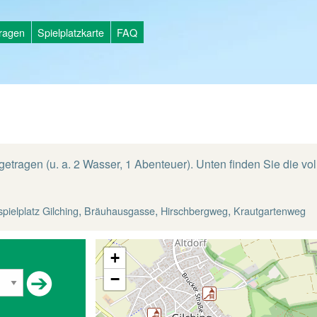
tragen
Spielplatzkarte
FAQ
getragen (u. a. 2 Wasser, 1 Abenteuer). Unten finden Sie die vol
,
,
,
pielplatz Gilching
Bräuhausgasse
Hirschbergweg
Krautgartenweg
+
−