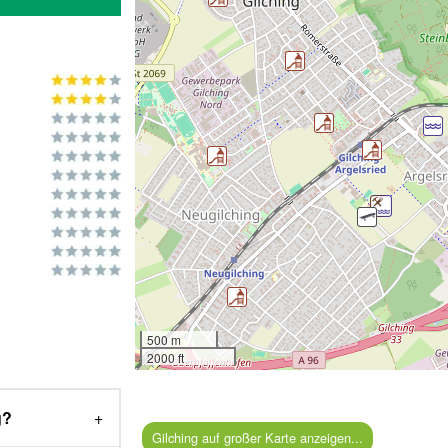
500 m
g
2000 ft
g?
Gilching auf großer Karte anzeigen...