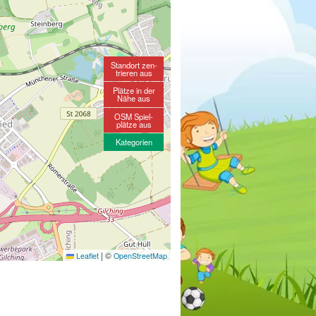
Standort zen-
trieren aus
Plätze in der
Nähe aus
OSM Spiel-
plätze aus
Kategorien
|
©
Leaflet
OpenStreetMap