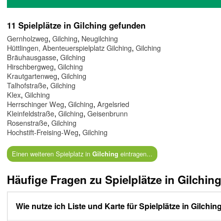
11 Spielplätze in Gilching gefunden
,
,
Gernholzweg
Gilching
Neugilching
,
Hüttlingen, Abenteuerspielplatz Gilching
Gilching
,
Bräuhausgasse
Gilching
,
Hirschbergweg
Gilching
,
Krautgartenweg
Gilching
,
Talhofstraße
Gilching
,
Klex
Gilching
,
,
Herrschinger Weg
Gilching
Argelsried
,
,
Kleinfeldstraße
Gilching
Geisenbrunn
,
Rosenstraße
Gilching
,
Hochstift-Freising-Weg
Gilching
Einen weiteren Spielplatz in
eintragen...
Gilching
Häufige Fragen zu Spielplätze in Gilchin
Wie nutze ich Liste und Karte für Spielplätze in Gilchin