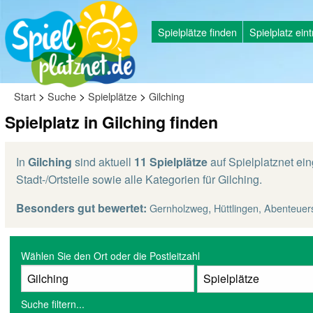
Spielplätze finden
Spielplatz ein
>
>
>
Start
Suche
Spielplätze
Gilching
Spielplatz in Gilching finden
In
Gilching
sind aktuell
11 Spielplätze
auf Spielplatznet ein
Stadt-/Ortsteile sowie alle Kategorien für Gilching.
Besonders gut bewertet:
,
Gernholzweg
Hüttlingen, Abenteuers
Wählen Sie den Ort oder die Postleitzahl
Suche filtern...