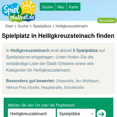
Suche
Neu
Karte
Anmelden
>
>
>
Start
Suche
Spielplätze
Heiligkreuzsteinach
Spielplatz in Heiligkreuzsteinach finden
In
Heiligkreuzsteinach
sind aktuell
5 Spielplätze
auf
Spielplatznet eingetragen. Unten finden Sie die
vollständige Liste der Stadt-/Ortsteile sowie alle
Kategorien für Heiligkreuzsteinach.
Besonders gut bewertet:
,
,
Ortsstraße
Am Mühlbach
,
,
Helmut-Frey-Straße
Hauptstraße
Schulstraße
Wählen Sie den Ort oder die Postleitzahl