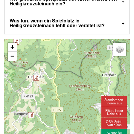
Heiligkreuzsteinach ein?
Was tun, wenn ein Spielplatz in
Heiligkreuzsteinach fehlt oder veraltet ist?
+
−
Standort zen-
trieren aus
Plätze in der
Nähe aus
OSM Spiel-
plätze aus
Kategorien