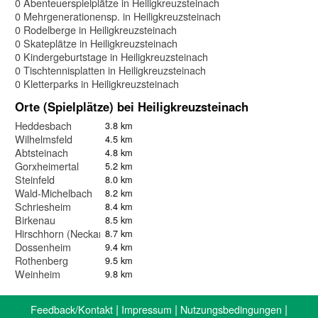
0 Abenteuerspielplätze in Heiligkreuzsteinach
0 Mehrgenerationensp. in Heiligkreuzsteinach
0 Rodelberge in Heiligkreuzsteinach
0 Skateplätze in Heiligkreuzsteinach
0 Kindergeburtstage in Heiligkreuzsteinach
0 Tischtennisplatten in Heiligkreuzsteinach
0 Kletterparks in Heiligkreuzsteinach
Orte (Spielplätze) bei Heiligkreuzsteinach
Heddesbach
3.8 km
Wilhelmsfeld
4.5 km
Abtsteinach
4.8 km
Gorxheimertal
5.2 km
Steinfeld
8.0 km
Wald-Michelbach
8.2 km
Schriesheim
8.4 km
Birkenau
8.5 km
Hirschhorn (Neckar)
8.7 km
Dossenheim
9.4 km
Rothenberg
9.5 km
Weinheim
9.8 km
|
|
|
Feedback/Kontakt
Impressum
Nutzungsbedingungen