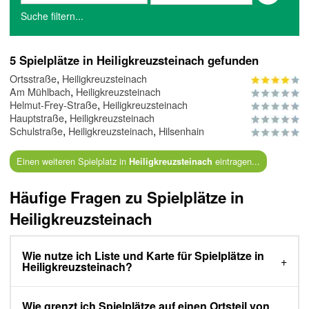
Suche filtern...
5 Spielplätze in Heiligkreuzsteinach gefunden
,
Ortsstraße
Heiligkreuzsteinach
,
Am Mühlbach
Heiligkreuzsteinach
,
Helmut-Frey-Straße
Heiligkreuzsteinach
,
Hauptstraße
Heiligkreuzsteinach
,
,
Schulstraße
Heiligkreuzsteinach
Hilsenhain
Einen weiteren Spielplatz in
eintragen...
Heiligkreuzsteinach
Häufige Fragen zu Spielplätze in
Heiligkreuzsteinach
Wie nutze ich Liste und Karte für Spielplätze in
Heiligkreuzsteinach?
Wie grenzt ich Spielplätze auf einen Ortsteil von