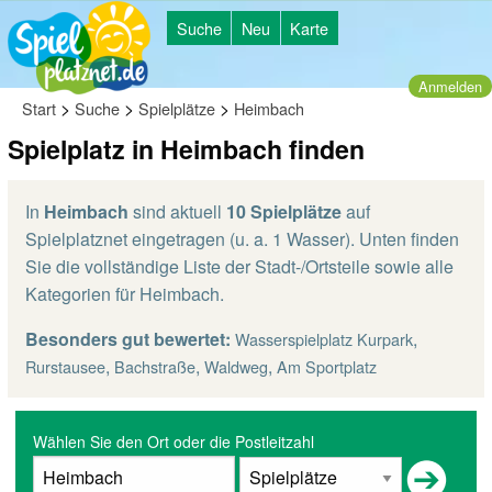
Suche
Neu
Karte
Anmelden
>
>
>
Start
Suche
Spielplätze
Heimbach
Spielplatz in Heimbach finden
In
Heimbach
sind aktuell
10 Spielplätze
auf
Spielplatznet eingetragen (u. a. 1 Wasser). Unten finden
Sie die vollständige Liste der Stadt-/Ortsteile sowie alle
Kategorien für Heimbach.
Besonders gut bewertet:
,
Wasserspielplatz Kurpark
,
,
,
Rurstausee
Bachstraße
Waldweg
Am Sportplatz
Wählen Sie den Ort oder die Postleitzahl