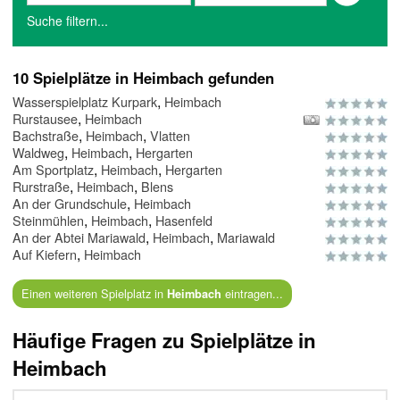
Suche filtern...
10 Spielplätze in Heimbach gefunden
,
Wasserspielplatz Kurpark
Heimbach
,
Rurstausee
Heimbach
,
,
Bachstraße
Heimbach
Vlatten
,
,
Waldweg
Heimbach
Hergarten
,
,
Am Sportplatz
Heimbach
Hergarten
,
,
Rurstraße
Heimbach
Blens
,
An der Grundschule
Heimbach
,
,
Steinmühlen
Heimbach
Hasenfeld
,
,
An der Abtei Mariawald
Heimbach
Mariawald
,
Auf Kiefern
Heimbach
Einen weiteren Spielplatz in
eintragen...
Heimbach
Häufige Fragen zu Spielplätze in
Heimbach