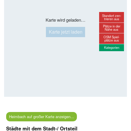
Standort zen-
trieren aus
Karte wird geladen…
Plätze in der
Nähe aus
Karte jetzt laden
OSM Spiel-
plätze aus
Kategorien
Heimbach auf großer Karte anzeigen...
Städte mit dem Stadt-/ Ortsteil