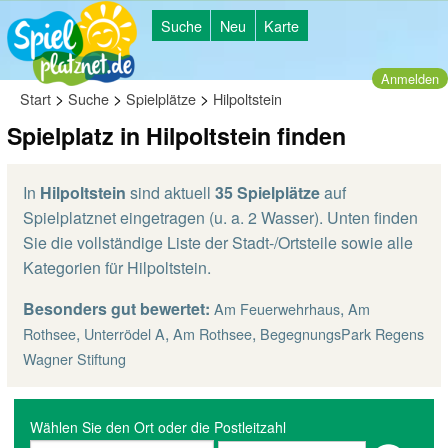
Suche
Neu
Karte
Anmelden
>
>
>
Start
Suche
Spielplätze
Hilpoltstein
Spielplatz in Hilpoltstein finden
In
Hilpoltstein
sind aktuell
35 Spielplätze
auf
Spielplatznet eingetragen (u. a. 2 Wasser). Unten finden
Sie die vollständige Liste der Stadt-/Ortsteile sowie alle
Kategorien für Hilpoltstein.
Besonders gut bewertet:
,
Am Feuerwehrhaus
Am
,
,
,
Rothsee
Unterrödel A
Am Rothsee
BegegnungsPark Regens
Wagner Stiftung
Wählen Sie den Ort oder die Postleitzahl