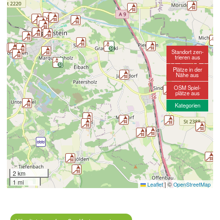
Standort zen-
trieren aus
Plätze in der
Nähe aus
OSM Spiel-
plätze aus
Kategorien
2 km
1 mi
|
©
Leaflet
OpenStreetMap