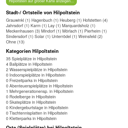
Hilpoltstein auf großer Karte anzeigen...
Stadt-/ Ortsteile von Hilpoltstein
Grauwinkl (1)
Hagenbuch (1)
Heuberg (1)
Hofstetten (4)
Jahrsdorf (1)
Karm (1)
Lay (1)
Marquardsholz (1)
Meckenhausen (3)
Mindorf (1)
Mörlach (1)
Pierheim (1)
Sindersdorf (1)
Solar (1)
Unterrödel (1)
Weinsfeld (2)
Ohne (13)
Kategorien Hilpoltstein
35 Spielplätze in Hilpoltstein
4 Ballplätze in Hilpoltstein
2 Wasserspielplätze in Hilpoltstein
0 Indoorspielplätze in Hilpoltstein
0 Freizeitparks in Hilpoltstein
0 Abenteuerspielplätze in Hilpoltstein
1 Mehrgenerationensp. in Hilpoltstein
0 Rodelberge in Hilpoltstein
0 Skateplätze in Hilpoltstein
0 Kindergeburtstage in Hilpoltstein
0 Tischtennisplatten in Hilpoltstein
0 Kletterparks in Hilpoltstein
Orte (Spielplätze) bei Hilpoltstein