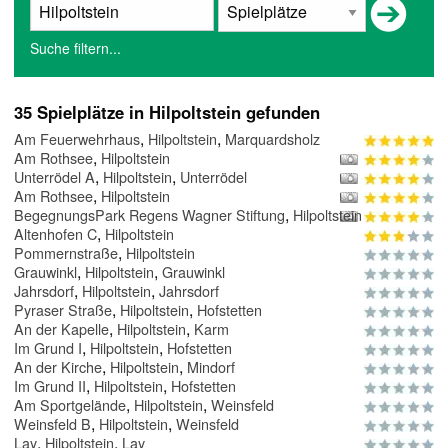
Suche filtern...
35 Spielplätze in Hilpoltstein gefunden
,
,
Am Feuerwehrhaus
Hilpoltstein
Marquardsholz
,
Am Rothsee
Hilpoltstein
,
,
Unterrödel A
Hilpoltstein
Unterrödel
,
Am Rothsee
Hilpoltstein
,
BegegnungsPark Regens Wagner Stiftung
Hilpoltstein
,
Altenhofen C
Hilpoltstein
,
Pommernstraße
Hilpoltstein
,
,
Grauwinkl
Hilpoltstein
Grauwinkl
,
,
Jahrsdorf
Hilpoltstein
Jahrsdorf
,
,
Pyraser Straße
Hilpoltstein
Hofstetten
,
,
An der Kapelle
Hilpoltstein
Karm
,
,
Im Grund I
Hilpoltstein
Hofstetten
,
,
An der Kirche
Hilpoltstein
Mindorf
,
,
Im Grund II
Hilpoltstein
Hofstetten
,
,
Am Sportgelände
Hilpoltstein
Weinsfeld
,
,
Weinsfeld B
Hilpoltstein
Weinsfeld
,
,
Lay
Hilpoltstein
Lay