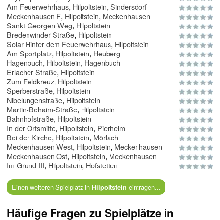
,
,
Am Feuerwehrhaus
Hilpoltstein
Sindersdorf
,
,
Meckenhausen F
Hilpoltstein
Meckenhausen
,
Sankt-Georgen-Weg
Hilpoltstein
,
Bredenwinder Straße
Hilpoltstein
,
Solar Hinter dem Feuerwehrhaus
Hilpoltstein
,
,
Am Sportplatz
Hilpoltstein
Heuberg
,
,
Hagenbuch
Hilpoltstein
Hagenbuch
,
Erlacher Straße
Hilpoltstein
,
Zum Feldkreuz
Hilpoltstein
,
Sperberstraße
Hilpoltstein
,
Nibelungenstraße
Hilpoltstein
,
Martin-Behaim-Straße
Hilpoltstein
,
Bahnhofstraße
Hilpoltstein
,
,
In der Ortsmitte
Hilpoltstein
Pierheim
,
,
Bei der Kirche
Hilpoltstein
Mörlach
,
,
Meckenhausen West
Hilpoltstein
Meckenhausen
,
,
Meckenhausen Ost
Hilpoltstein
Meckenhausen
,
,
Im Grund III
Hilpoltstein
Hofstetten
Einen weiteren Spielplatz in
eintragen...
Hilpoltstein
Häufige Fragen zu Spielplätze in