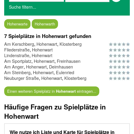
Suche filtern...
Hohenwarte
Hohenwarth
7 Spielplätze in Hohenwart gefunden
,
,
Am Kerschberg
Hohenwart
Klosterberg
,
Fliederstraße
Hohenwart
,
Lindenstraße
Hohenwart
,
,
Am Sportplatz
Hohenwart
Freinhausen
,
,
Am Anger
Hohenwart
Deimhausen
,
,
Am Steinberg
Hohenwart
Eulenried
,
,
Neuburger Straße
Hohenwart
Klosterberg
Einen weiteren Spielplatz in
eintragen...
Hohenwart
Häufige Fragen zu Spielplätze in
Hohenwart
Wie nutze ich Liste und Karte für Spielplätze in