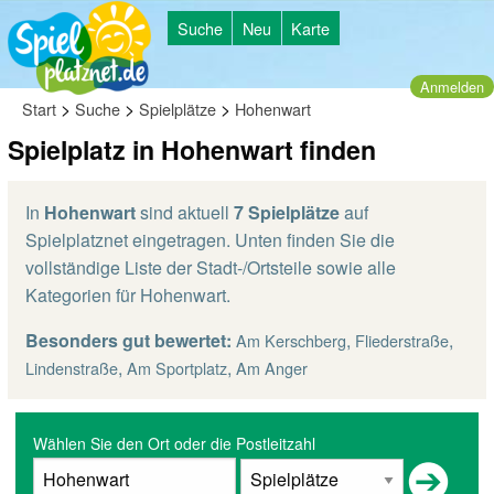
Suche
Neu
Karte
Anmelden
>
>
>
Start
Suche
Spielplätze
Hohenwart
Spielplatz in Hohenwart finden
In
Hohenwart
sind aktuell
7 Spielplätze
auf
Spielplatznet eingetragen. Unten finden Sie die
vollständige Liste der Stadt-/Ortsteile sowie alle
Kategorien für Hohenwart.
Besonders gut bewertet:
,
,
Am Kerschberg
Fliederstraße
,
,
Lindenstraße
Am Sportplatz
Am Anger
Wählen Sie den Ort oder die Postleitzahl