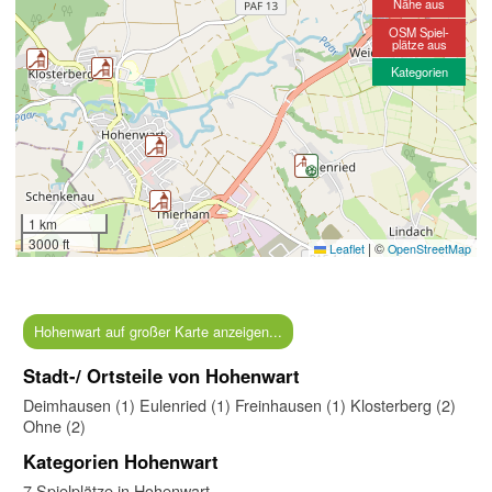
Nähe aus
OSM Spiel-
plätze aus
Kategorien
1 km
3000 ft
|
©
Leaflet
OpenStreetMap
Hohenwart auf großer Karte anzeigen...
Stadt-/ Ortsteile von Hohenwart
Deimhausen (1)
Eulenried (1)
Freinhausen (1)
Klosterberg (2)
Ohne (2)
Kategorien Hohenwart
7 Spielplätze in Hohenwart