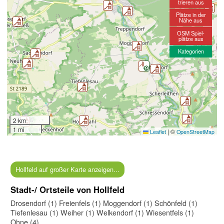
trieren aus
Plätze in der
Nähe aus
OSM Spiel-
plätze aus
Kategorien
2 km
1 mi
|
©
Leaflet
OpenStreetMap
Hollfeld auf großer Karte anzeigen...
Stadt-/ Ortsteile von Hollfeld
Drosendorf (1)
Freienfels (1)
Moggendorf (1)
Schönfeld (1)
Tiefenlesau (1)
Weiher (1)
Welkendorf (1)
Wiesentfels (1)
Ohne (4)