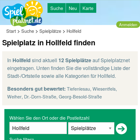
Suche
Neu
Karte
Anmelden
>
>
>
Start
Suche
Spielplätze
Hollfeld
Spielplatz in Hollfeld finden
In
Hollfeld
sind aktuell
12 Spielplätze
auf Spielplatznet
eingetragen. Unten finden Sie die vollständige Liste der
Stadt-/Ortsteile sowie alle Kategorien für Hollfeld.
Besonders gut bewertet:
,
,
Tiefenlesau
Wiesentfels
,
,
Weiher
Dr.-Dorn-Straße
Georg-Besold-Straße
Wählen Sie den Ort oder die Postleitzahl
Suche filtern...