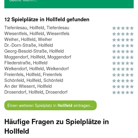
12 Spielplätze in Hollfeld gefunden
,
,
Tiefenlesau
Hollfeld
Tiefenlesau
,
,
Wiesentfels
Hollfeld
Wiesentfels
,
,
Weiher
Hollfeld
Weiher
,
Dr.-Dorn-Straße
Hollfeld
,
Georg-Besold-Straße
Hollfeld
,
,
Moggendorf
Hollfeld
Moggendorf
,
Fliederstraße
Hollfeld
,
,
Welkendorf
Hollfeld
Welkendorf
,
,
Freienfels
Hollfeld
Freienfels
,
,
Schönfeld
Hollfeld
Schönfeld
,
An der Wiesent
Hollfeld
,
,
Drosendorf
Hollfeld
Drosendorf
Einen weiteren Spielplatz in
eintragen...
Hollfeld
Häufige Fragen zu Spielplätze in
Hollfeld